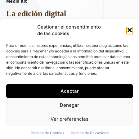
Media Kit
La edición digital
Descargar último ejemplar
Gestionar el consentimiento
ir a hemeroteca
de las cookies
+ Contenido en redes sociales
Para ofrecer las mejores experiencias, utilizamos tecnologías como las
cookies para almacenar y/o acceder a la información del dispositivo. El
consentimiento de estas tecnologías nos permitirá procesar datos como
el comportamiento de navegación o las identificaciones únicas en este
sitio. No consentir o retirar el consentimiento, puede afectar
negativamente a ciertas características y funciones.
Aceptar
© 2026 FLEET PEOPLE . La web líder de las flotas y el renting de
Denegar
automóviles - C/ Fernández de la Hoz 70, 1ºB - 28003 - Madrid
(España) | Política de Privacidad | Política de Cookies | Email:
Ver preferencias
fleetpeople@fleetpeople.es
Política de Cookies
Política de Privacidad