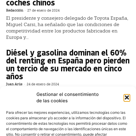
coches chinos
Redacción
-
27 de enero de 2024
El presidente y consejero delegado de Toyota España,
Miguel Carsi, ha señalado que las condiciones de
competitividad entre los productos fabricados en
Europa y...
Diésel y gasolina dominan el 60%
del renting en España pero pierden
un tercio de su mercado en cinco
años
Juan Arús
-
24 de enero de 2024
Las mecánicas diésel y de gasolina continúan siendo
Gestionar el consentimiento
una opción de referencia para el mercado de flotas y
de las cookies
renting en España después de concluir...
Para ofrecer las mejores experiencias, utilizamos tecnologías como las
Peugeot, Citroën, Fiat y Opel, las
cookies para almacenar y/o acceder a la información del dispositivo. El
consentimiento de estas tecnologías nos permitirá procesar datos como
marcas con más
el comportamiento de navegación o las identificaciones únicas en este
automatriculaciones en 2023 en
sitio. No consentir o retirar el consentimiento, puede afectar