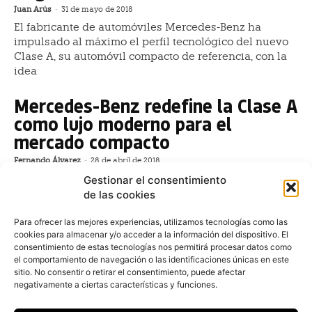
Juan Arús
-
31 de mayo de 2018
El fabricante de automóviles Mercedes-Benz ha
impulsado al máximo el perfil tecnológico del nuevo
Clase A, su automóvil compacto de referencia, con la
idea
Mercedes-Benz redefine la Clase A
como lujo moderno para el
mercado compacto
Fernando Álvarez
-
28 de abril de 2018
Con este crecimiento, el nuevo Clase A llega a 4,419
Gestionar el consentimiento
metros de longitud, doce más que su predecesor; 1,796
de las cookies
metros de anchura, dos más que el anterior, y 1,440
metros de altura, uno más que el antecesor, lo que
Para ofrecer las mejores experiencias, utilizamos tecnologías como las
cookies para almacenar y/o acceder a la información del dispositivo. El
consentimiento de estas tecnologías nos permitirá procesar datos como
Mercedes-Benz propone una
el comportamiento de navegación o las identificaciones únicas en este
nueva definición del lujo moderno
sitio. No consentir o retirar el consentimiento, puede afectar
negativamente a ciertas características y funciones.
en la nueva Clase A
Fernando Álvarez
-
13 de febrero de 2018