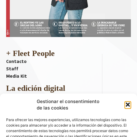
+ Fleet People
Contacto
Staff
Media Kit
La edición digital
Descargar último ejemplar
Gestionar el consentimiento
ir a hemeroteca
de las cookies
+ Contenido en redes sociales
Para ofrecer las mejores experiencias, utilizamos tecnologías como las
cookies para almacenar y/o acceder a la información del dispositivo. El
consentimiento de estas tecnologías nos permitirá procesar datos como
el comportamiento de navegación o las identificaciones únicas en este