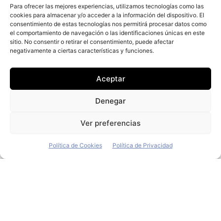
Para ofrecer las mejores experiencias, utilizamos tecnologías como las
cookies para almacenar y/o acceder a la información del dispositivo. El
consentimiento de estas tecnologías nos permitirá procesar datos como
el comportamiento de navegación o las identificaciones únicas en este
+ Fleet People
sitio. No consentir o retirar el consentimiento, puede afectar
negativamente a ciertas características y funciones.
Contacto
Staff
Aceptar
Media Kit
La edición digital
Denegar
Descargar último ejemplar
Ver preferencias
ir a hemeroteca
Política de Cookies
Política de Privacidad
+ Contenido en redes sociales