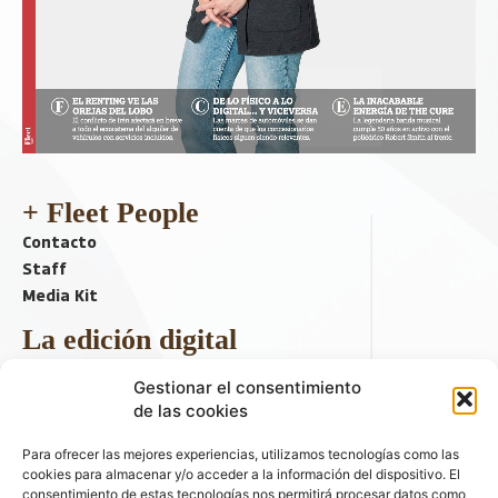
+ Fleet People
Contacto
Staff
Media Kit
La edición digital
Descargar último ejemplar
Gestionar el consentimiento
ir a hemeroteca
de las cookies
+ Contenido en redes sociales
Para ofrecer las mejores experiencias, utilizamos tecnologías como las
cookies para almacenar y/o acceder a la información del dispositivo. El
consentimiento de estas tecnologías nos permitirá procesar datos como