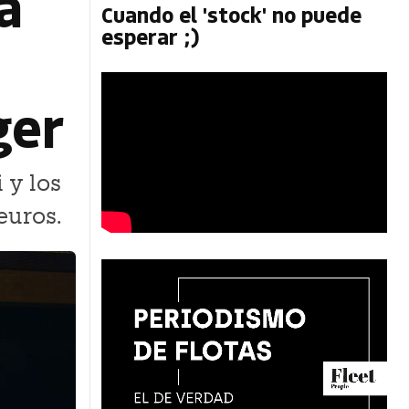
a
Cuando el 'stock' no puede
esperar ;)
ger
 y los
euros.