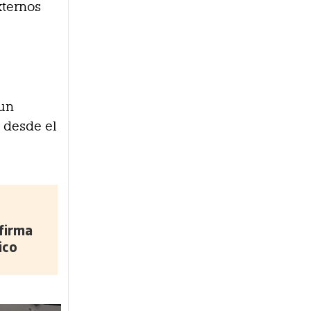
xternos
 un
 desde el
firma
ico