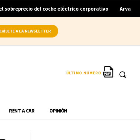
o del coche eléctrico corporativo
Arval convierte en elé
|
CRÍBETE A LA NEWSLETTER
ÚLTIMO NÚMERO
RENT A CAR
OPINIÓN