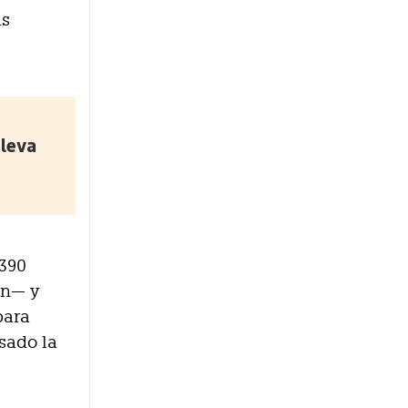
as
eleva
 390
ón— y
para
sado la