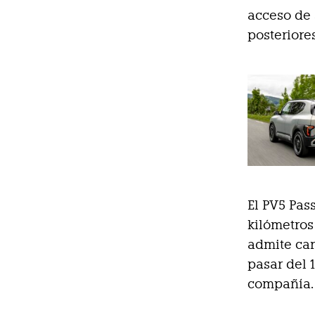
acceso de 
posteriore
El PV5 Pas
kilómetro
admite car
pasar del 
compañía.