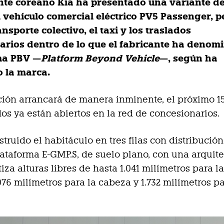
ante coreano Kia ha presentado una variante de
l vehículo comercial eléctrico PV5 Passenger, 
ansporte colectivo, el taxi y los traslados
arios dentro de lo que el fabricante ha denom
a PBV —
Platform Beyond Vehicle
—, según ha
 la marca.
ión arrancará de manera inminente, el próximo 15
dos ya están abiertos en la red de concesionarios.
truido el habitáculo en tres filas con distribución
lataforma E-GMP.S, de suelo plano, con una arquit
iza alturas libres de hasta 1.041 milímetros para l
.076 milímetros para la cabeza y 1.732 milímetros pa