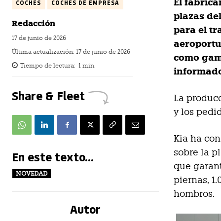
El fabric
COCHES
COCHES DE EMPRESA
plazas de
Redacción
para el tr
17 de junio de 2026
aeroportu
Última actualización:
17 de junio de 2026
como gam
Tiempo de lectura:
1
min.
informado
Share & Fleet
La producc
y los pedi
Kia ha cons
sobre la p
En este texto...
que garant
NOVEDAD
piernas, 1
hombros.
Autor