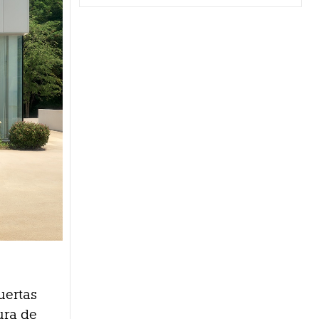
uertas
ura de