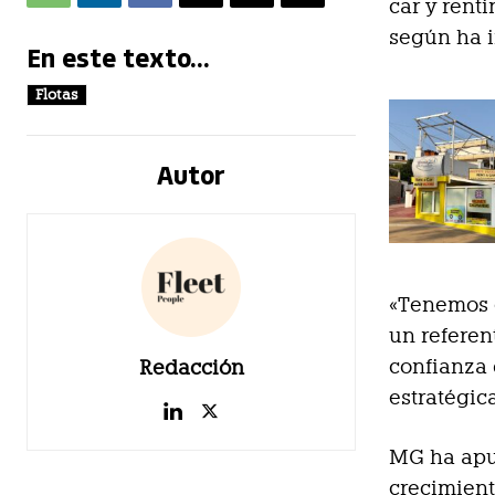
car y rent
según ha 
En este texto...
Flotas
Autor
«Tenemos e
un referen
confianza 
Redacción
estratégica
MG ha apu
crecimient