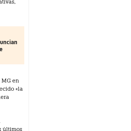
tivas,
uncian
e
a MG en
ecido «la
dera
l
s últimos