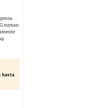
mpresa
 MG suman
camente
ng
s hasta