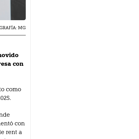
OGRAFÍA: MG
omovido
resa con
sto como
025.
onde
mentó con
e rent a