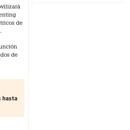
vilizará
renting
tricos de
.
función
ados de
s hasta