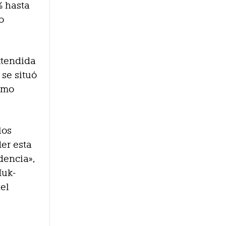
% hasta
o
xtendida
 se situó
ismo
los
der esta
dencia»,
Huk-
del