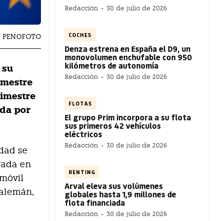
Redacción
-
30 de julio de 2026
COCHES
ÍA: PENOFOTO
Denza estrena en España el D9, un
monovolumen enchufable con 950
kilómetros de autonomía
 su
Redacción
-
30 de julio de 2026
imestre
rimestre
FLOTAS
ada por
El grupo Prim incorpora a su flota
sus primeros 42 vehículos
eléctricos
Redacción
-
30 de julio de 2026
idad se
trada en
RENTING
omóvil
Arval eleva sus volúmenes
 alemán,
globales hasta 1,9 millones de
flota financiada
Redacción
-
30 de julio de 2026