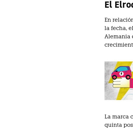
El Elr
En relació
la fecha, 
Alemania d
crecimient
La marca 
quinta pos