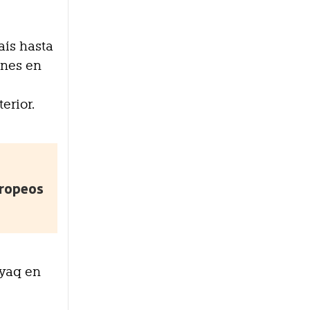
aís hasta
ones en
erior.
uropeos
nyaq en