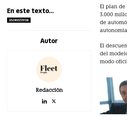
El plan de
En este texto...
3.000 mill
incentivos
de automóv
autonomía 
Autor
El descuen
del modelo
modo ofici
Redacción