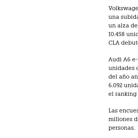
Volkswagen
una subida
un alza de
10.458 uni
CLA debutó
Audi A6 e-
unidades c
del año an
6.092 unid
el ranking
Las encues
millones d
personas.