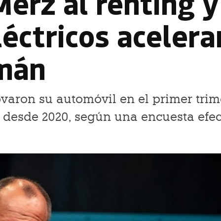
erz al renting y
éctricos acelera
emán
ovaron su automóvil en el primer trim
lta desde 2020, según una encuesta ef