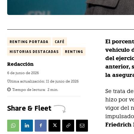
El porcen
RENTING PORTADA
CAFÉ
vehículo 
HISTORIAS DESTACADAS
RENTING
del ejerci
Redacción
anterior,
6 de junio de 2026
la asegur
Última actualización:
11 de junio de 2026
Tiempo de lectura:
2
min.
Se trata d
hizo por v
Share & Fleet
vigor del 
impulsado 
Friedrich