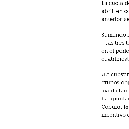
La cuota d
abril, en 
anterior, 
Sumando h
—las tres 
en el peri
cuatrimestr
«La subven
grupos obj
ayuda tamb
ha apunta
J
Coburg,
incentivo e