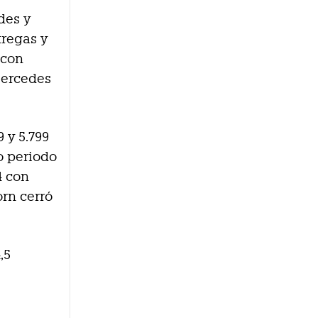
des y
tregas y
 con
Mercedes
 y 5.799
o periodo
4 con
orn cerró
.
,5