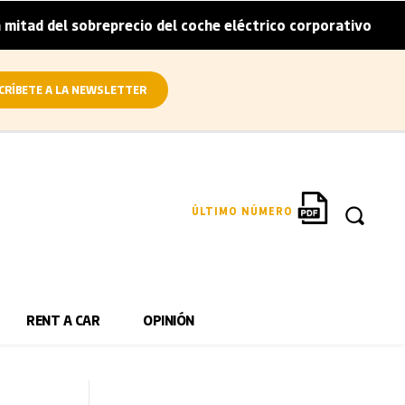
sobreprecio del coche eléctrico corporativo
Arval convie
|
CRÍBETE A LA NEWSLETTER
ÚLTIMO NÚMERO
RENT A CAR
OPINIÓN