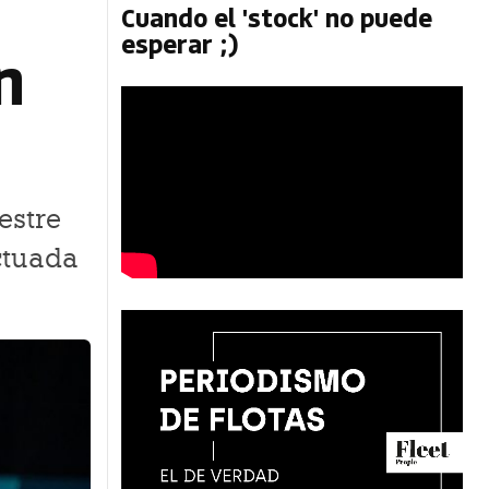
Cuando el 'stock' no puede
esperar ;)
n
estre
ectuada