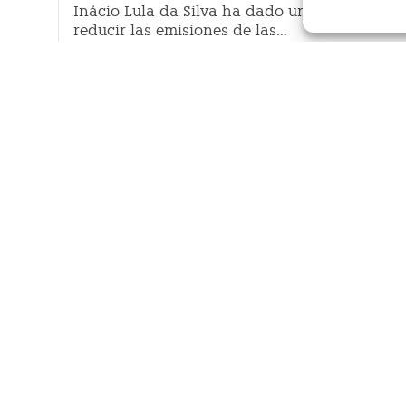
Inácio Lula da Silva ha dado un paso al fren
reducir las emisiones de las...
Madrid dará hasta 14.000 euro
incentivo para comprar furgon
ecológicas
Redacción
-
9 de abril de 2024
El Ayuntamiento de Madrid ha dado luz verde a 
peos
renovación del plan ‘Cambia 360’ en su convocat
tras hacer efectiva ayer...
El próximo Perte eléctrico se r
l
y contará con 1.250 millones a 
del segundo semestre
Redacción
-
29 de enero de 2024
El Gobierno lanzará la cuarta convocatoria del P