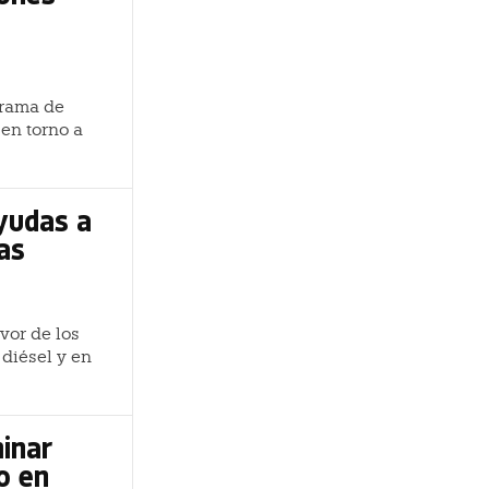
grama de
 en torno a
yudas a
las
vor de los
 diésel y en
inar
o en