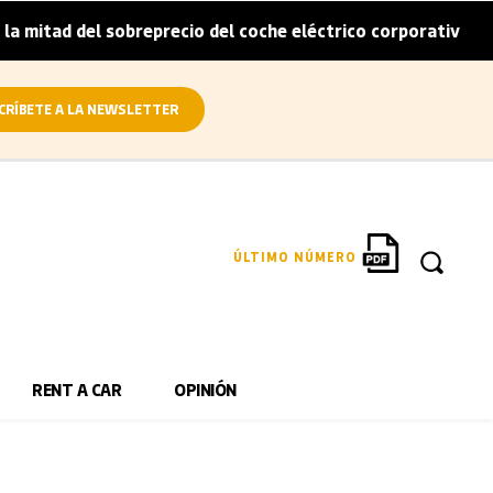
d del sobreprecio del coche eléctrico corporativo
Arval
|
CRÍBETE A LA NEWSLETTER
ÚLTIMO NÚMERO
RENT A CAR
OPINIÓN