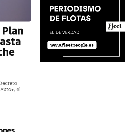
 Plan
hasta
che
Decreto
Auto+, el
lones