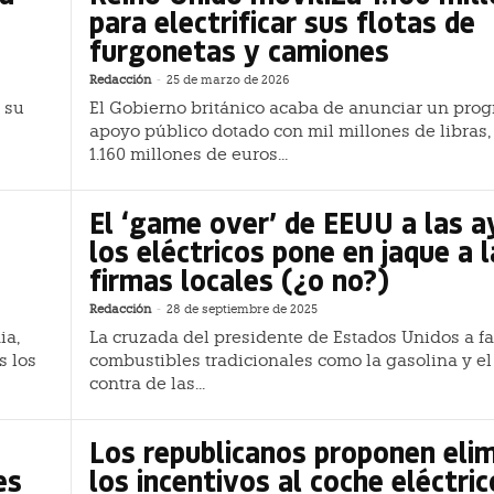
para electrificar sus flotas de
furgonetas y camiones
Redacción
-
25 de marzo de 2026
 su
El Gobierno británico acaba de anunciar un pro
apoyo público dotado con mil millones de libras,
1.160 millones de euros...
El ‘game over’ de EEUU a las a
los eléctricos pone en jaque a 
firmas locales (¿o no?)
Redacción
-
28 de septiembre de 2025
ia,
La cruzada del presidente de Estados Unidos a fa
s los
combustibles tradicionales como la gasolina y el
contra de las...
Los republicanos proponen elim
es
los incentivos al coche eléctric