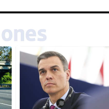
iones