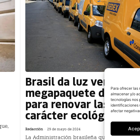
Brasil da luz verde al
megapaquete de ayud
Para ofrecer las
almacenar y/o ac
para renovar las flota
tecnologías nos 
identificaciones 
carácter ecológico
afectar negativa
que,
Acep
Redacción
-
29 de mayo de 2024
La Administración brasileña que dirige el pol