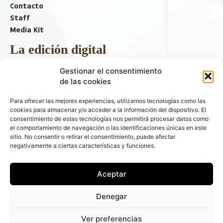
Contacto
Staff
Media Kit
La edición digital
Descargar último ejemplar
Gestionar el consentimiento
ir a hemeroteca
de las cookies
+ Contenido en redes sociales
Para ofrecer las mejores experiencias, utilizamos tecnologías como las
cookies para almacenar y/o acceder a la información del dispositivo. El
consentimiento de estas tecnologías nos permitirá procesar datos como
el comportamiento de navegación o las identificaciones únicas en este
sitio. No consentir o retirar el consentimiento, puede afectar
negativamente a ciertas características y funciones.
Aceptar
© 2026 FLEET PEOPLE . La web líder de las flotas y el renting de
Denegar
automóviles - C/ Fernández de la Hoz 70, 1ºB - 28003 - Madrid
(España) | Política de Privacidad | Política de Cookies | Email:
Ver preferencias