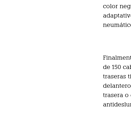
color neg
adaptativ
neumático
Finalment
de 150 ca
traseras 
delantero
trasera o
antidesl