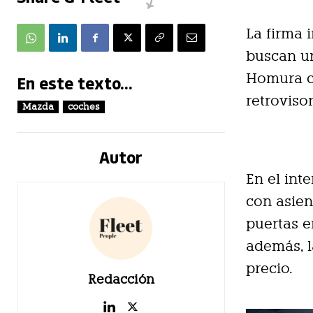
La firma 
buscan un
Homura cu
En este texto...
retroviso
Mazda
coches
Autor
En el int
con asien
puertas e
además, l
precio.
Redacción