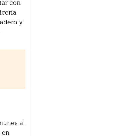
tar con
icería
cadero y
.
omunes al
a en