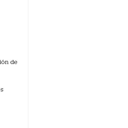
ción de
es