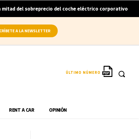
sobreprecio del coche eléctrico corporativo
Arval convi
|
CRÍBETE A LA NEWSLETTER
ÚLTIMO NÚMERO
RENT A CAR
OPINIÓN