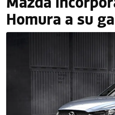
Mazda incorpora
Homura a su g