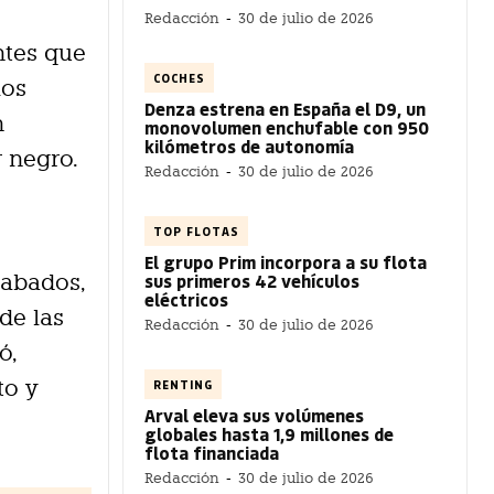
Redacción
-
30 de julio de 2026
ntes que
COCHES
los
Denza estrena en España el D9, un
n
monovolumen enchufable con 950
kilómetros de autonomía
r negro.
Redacción
-
30 de julio de 2026
TOP FLOTAS
El grupo Prim incorpora a su flota
sus primeros 42 vehículos
cabados,
eléctricos
de las
Redacción
-
30 de julio de 2026
ó,
to y
RENTING
Arval eleva sus volúmenes
globales hasta 1,9 millones de
flota financiada
Redacción
-
30 de julio de 2026