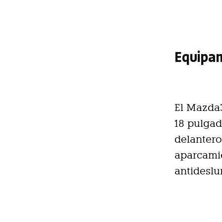
Equipa
El Mazda3
18 pulgad
delantero
aparcamie
antidesl