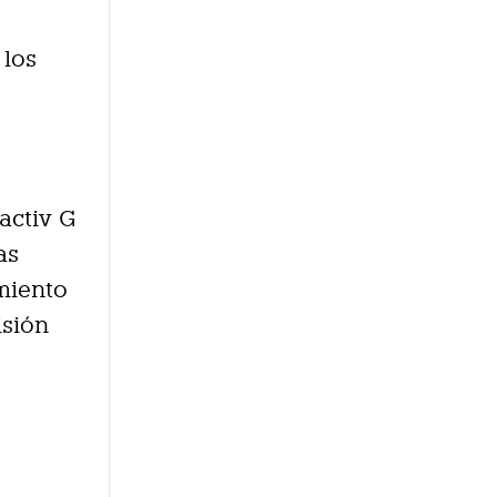
 los
activ G
as
amiento
isión