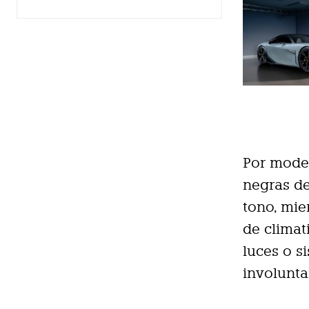
Por model
negras de
tono, mi
de climat
luces o s
involuntar