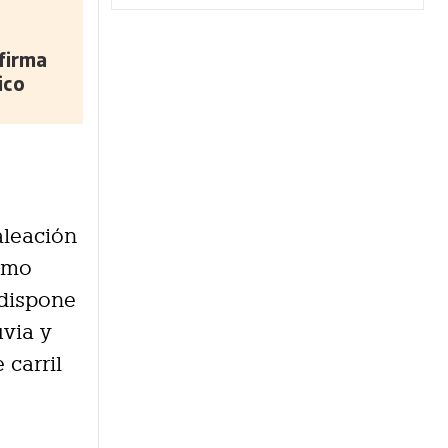
firma
ico
aleación
ismo
 dispone
uvia y
carril