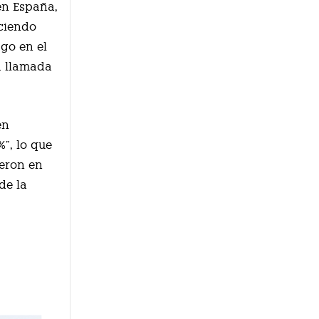
en España,
eciendo
go en el
la llamada
en
”, lo que
ueron en
de la