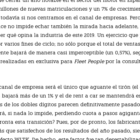
 cerrar un año notable en el sector del motor en Espa
millones de nuevas matriculaciones y un 7% de crecimie
odavía si nos centramos en el canal de empresas. Per
ce no impide echar también la mirada hacia adelante
er qué opina la industria de este 2019. Un ejercicio que
 varios fines de ciclo; no sólo porque el total de venta
te bajará de manera casi imperceptible (un 0,57%), se
 realizadas en exclusiva para
Fleet People
por la consul
canal de empresa será el único que aguante el tirón (el
 bajará más de un 1% y el de rent a car se mantendrá est
as de los dobles dígitos parecen definitivamente pasados
irá, si nada lo impide, perdiendo cuota a pasos agigant
ronta esta transición? Pues, por de pronto, los fabrican
s que satisfechos de los resultados del año pasado, si
efecto WLTP’. De hecho, este factor fue tan desestabiliz