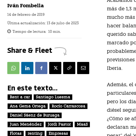
A
cabamos de
Iván Fombella
más de 1,3 
14 de febrero de 2019
mucho más t
Última actualización:
13 de julio de 2023
hacer balan
Tiempo de lectura:
10
min.
querido sab
marcado por
Share & Fleet
probablemen
previsiones
Iberia.
Además, el 
En este texto...
particulares
Rent a car
Santiago Luesma
pero los dí
Ana Gema Ortega
Rocío Carrascosa
diésel segu
Daniel Sáenz de Buruaga
¿Cómo se af
Juan Menéndez
Jordi Pastor
MaaS
declaran má
Flotas
renting
Empresas
pesar” del ‘