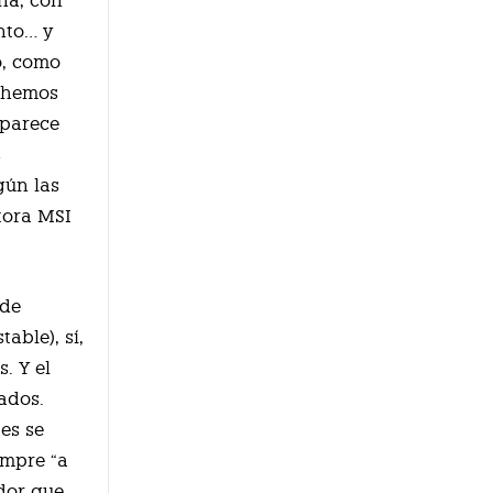
ña, con
nto… y
o, como
, hemos
 parece
s
gún las
tora MSI
 de
able), sí,
. Y el
ados.
tes se
empre “a
ador que