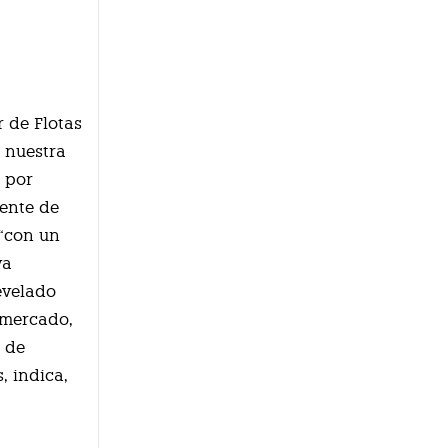
r de Flotas
 nuestra
 por
rente de
 “con un
va
evelado
 mercado,
 de
, indica,