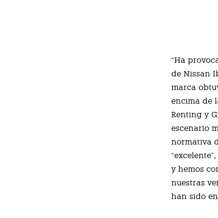
“Ha provoca
de Nissan I
marca obtuv
encima de l
Renting y G
escenario m
normativa d
“excelente”
y hemos con
nuestras ven
han sido en