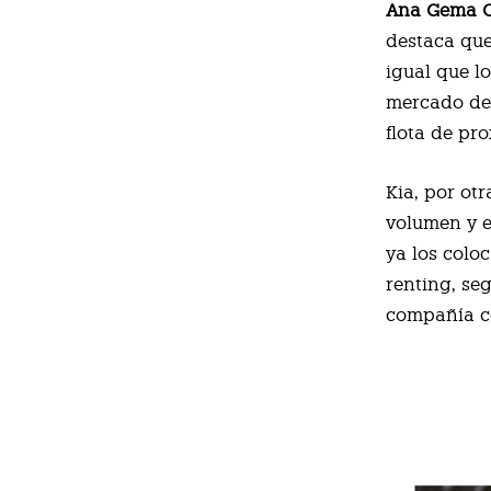
Ana Gema 
destaca que
igual que l
mercado del
flota de pr
Kia, por otr
volumen y e
ya los colo
renting, s
compañía c