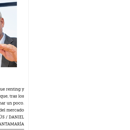
ue renting y
ue, tras los
enar un poco.
 del mercado
ÚS / DANIEL
ANTAMARÍA