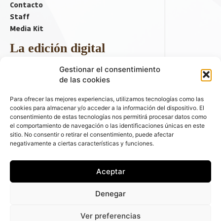
Contacto
Staff
Media Kit
La edición digital
Descargar último ejemplar
Gestionar el consentimiento
ir a hemeroteca
de las cookies
+ Contenido en redes sociales
Para ofrecer las mejores experiencias, utilizamos tecnologías como las
cookies para almacenar y/o acceder a la información del dispositivo. El
consentimiento de estas tecnologías nos permitirá procesar datos como
el comportamiento de navegación o las identificaciones únicas en este
sitio. No consentir o retirar el consentimiento, puede afectar
negativamente a ciertas características y funciones.
Aceptar
© 2026 FLEET PEOPLE . La web líder de las flotas y el renting de
Denegar
automóviles - C/ Fernández de la Hoz 70, 1ºB - 28003 - Madrid
(España) | Política de Privacidad | Política de Cookies | Email:
Ver preferencias