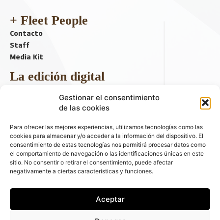
+ Fleet People
Contacto
Staff
Media Kit
La edición digital
Descargar último ejemplar
Gestionar el consentimiento
ir a hemeroteca
de las cookies
+ Contenido en redes sociales
Para ofrecer las mejores experiencias, utilizamos tecnologías como las
cookies para almacenar y/o acceder a la información del dispositivo. El
consentimiento de estas tecnologías nos permitirá procesar datos como
el comportamiento de navegación o las identificaciones únicas en este
sitio. No consentir o retirar el consentimiento, puede afectar
negativamente a ciertas características y funciones.
Aceptar
© 2026 FLEET PEOPLE . La web líder de las flotas y el renting de