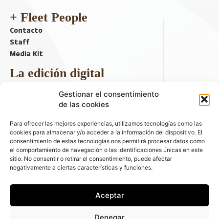
+ Fleet People
Contacto
Staff
Media Kit
La edición digital
Descargar último ejemplar
Gestionar el consentimiento
ir a hemeroteca
de las cookies
+ Contenido en redes sociales
Para ofrecer las mejores experiencias, utilizamos tecnologías como las
cookies para almacenar y/o acceder a la información del dispositivo. El
consentimiento de estas tecnologías nos permitirá procesar datos como
el comportamiento de navegación o las identificaciones únicas en este
sitio. No consentir o retirar el consentimiento, puede afectar
negativamente a ciertas características y funciones.
Aceptar
© 2026 FLEET PEOPLE . La web líder de las flotas y el renting de
Denegar