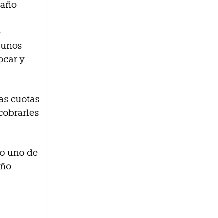
 año
e
 unos
pcar y
as cuotas
cobrarles
mo uno de
año