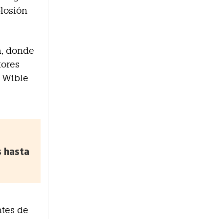
plosión
a, donde
tores
y Wible
s hasta
ntes de