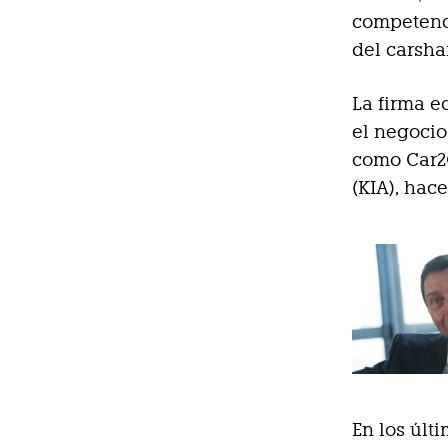
competenci
del carsha
La firma e
el negocio
como Car2G
(KIA), hac
En los últ