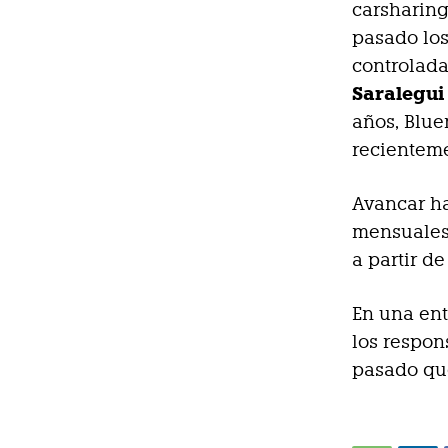
carsharing
pasado los
controlada
Saralegui
años, Blue
recientem
Avancar ha
mensuales 
a partir d
En una ent
los respon
pasado que