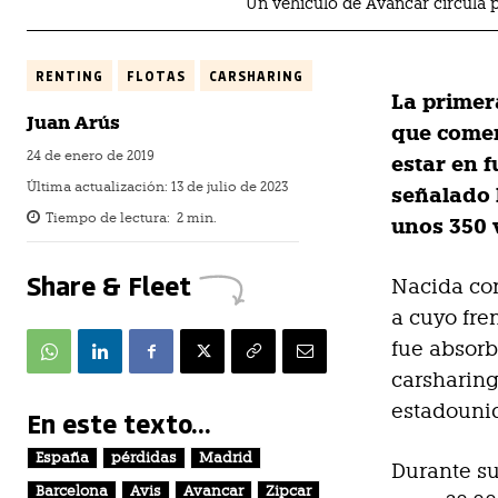
Un vehículo de Avancar circula
RENTING
FLOTAS
CARSHARING
La primer
Juan Arús
que comen
24 de enero de 2019
estar en 
Última actualización:
13 de julio de 2023
señalado 
Tiempo de lectura:
2
min.
unos 350 
Share & Fleet
Nacida com
a cuyo fre
fue absorb
carsharing
estadounid
En este texto...
España
pérdidas
Madrid
Durante su
Barcelona
Avis
Avancar
Zipcar