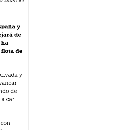
FÍA: AVANCAR
España y
ejará de
 ha
flota de
privada y
Avancar
undo de
 a car
 con