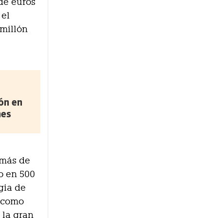
de euros
 el
 millón
ón en
nes
 más de
o en 500
gia de
s como
 la gran