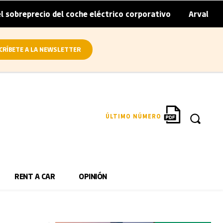
o del coche eléctrico corporativo
Arval convierte en el
|
CRÍBETE A LA NEWSLETTER
ÚLTIMO NÚMERO
RENT A CAR
OPINIÓN