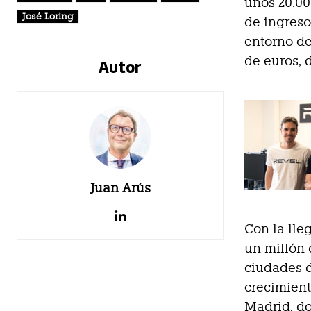
unos 20.00
José Loring
de ingreso
entorno de
de euros, 
Autor
Juan Arús
Con la lle
un millón 
ciudades d
crecimient
Madrid, do