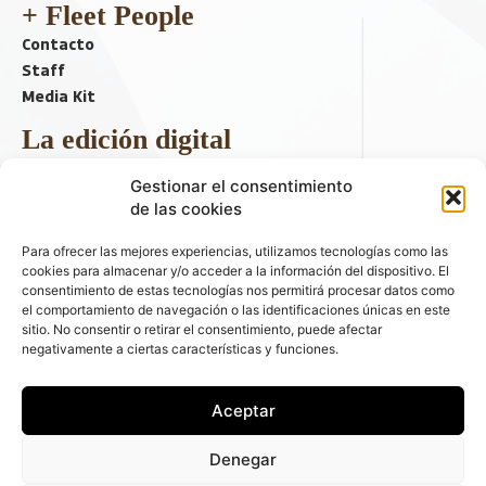
+ Fleet People
Contacto
Staff
Media Kit
La edición digital
Descargar último ejemplar
Gestionar el consentimiento
ir a hemeroteca
de las cookies
+ Contenido en redes sociales
Para ofrecer las mejores experiencias, utilizamos tecnologías como las
cookies para almacenar y/o acceder a la información del dispositivo. El
consentimiento de estas tecnologías nos permitirá procesar datos como
el comportamiento de navegación o las identificaciones únicas en este
sitio. No consentir o retirar el consentimiento, puede afectar
negativamente a ciertas características y funciones.
Aceptar
© 2026 FLEET PEOPLE . La web líder de las flotas y el renting de
Denegar
automóviles - C/ Fernández de la Hoz 70, 1ºB - 28003 - Madrid