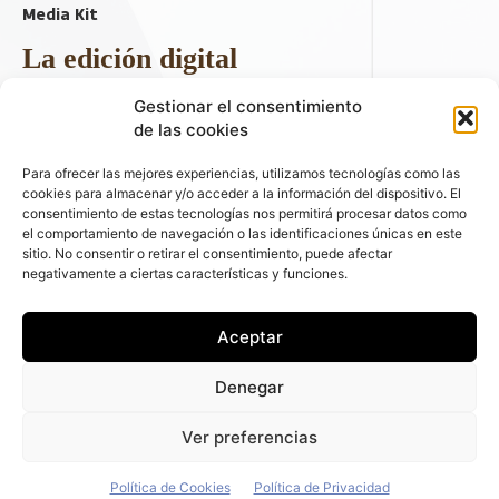
Media Kit
La edición digital
Descargar último ejemplar
Gestionar el consentimiento
ir a hemeroteca
de las cookies
+ Contenido en redes sociales
Para ofrecer las mejores experiencias, utilizamos tecnologías como las
cookies para almacenar y/o acceder a la información del dispositivo. El
consentimiento de estas tecnologías nos permitirá procesar datos como
el comportamiento de navegación o las identificaciones únicas en este
sitio. No consentir o retirar el consentimiento, puede afectar
negativamente a ciertas características y funciones.
Aceptar
© 2026 FLEET PEOPLE . La web líder de las flotas y el renting de
Denegar
automóviles - C/ Fernández de la Hoz 70, 1ºB - 28003 - Madrid
(España) | Política de Privacidad | Política de Cookies | Email:
Ver preferencias
fleetpeople@fleetpeople.es
Política de Cookies
Política de Privacidad