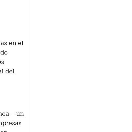
as en el
 de
os
l del
ínea —un
mpresas