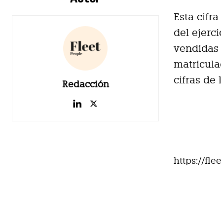
Esta cifr
del ejerc
vendidas 
matricula
cifras de
Redacción
https://fl