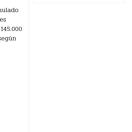
umulado
des
 145.000
 según