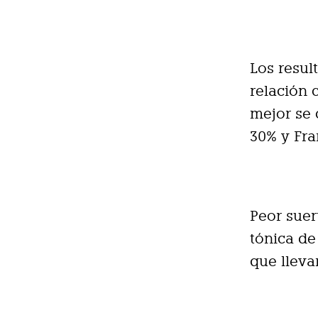
Los resul
relación 
mejor se 
30% y Fra
Peor suer
tónica d
que llev