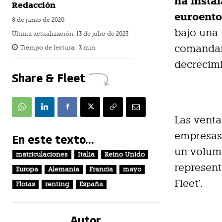
ha insta
Redacción
euroento
8 de junio de 2020
bajo una 
Última actualización:
13 de julio de 2023
comandan
Tiempo de lectura:
3
min.
decrecimi
Share & Fleet
Las vent
empresas
En este texto...
un volume
matriculaciones
Italia
Reino Unido
represent
Europa
Alemania
Francia
mayo
Fleet’.
Flotas
renting
España
Autor