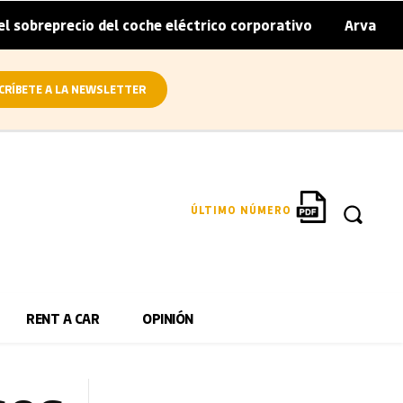
ecio del coche eléctrico corporativo
Arval convierte en 
|
CRÍBETE A LA NEWSLETTER
ÚLTIMO NÚMERO
RENT A CAR
OPINIÓN