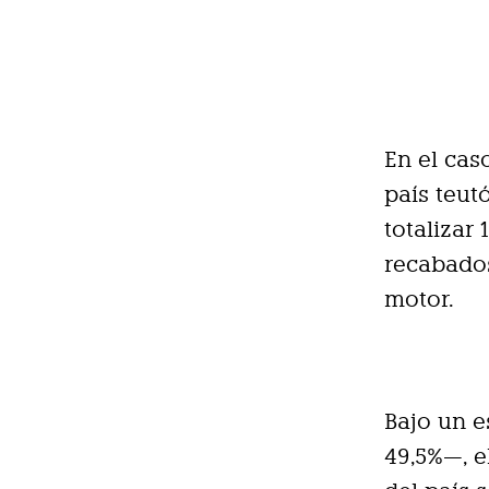
En el cas
país teut
totalizar
recabados
motor.
Bajo un e
49,5%—, 