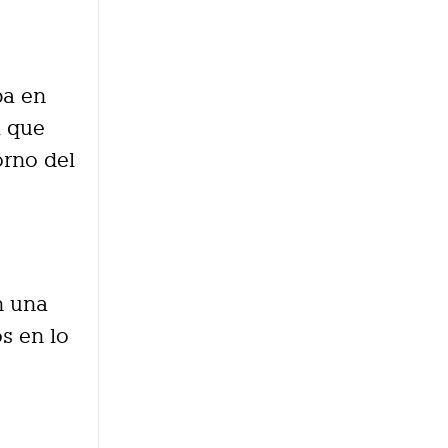
ba en
l que
orno del
n una
s en lo