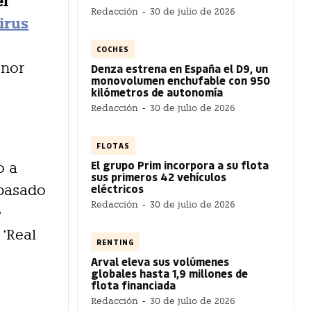
el
Redacción
-
30 de julio de 2026
irus
COCHES
enor
Denza estrena en España el D9, un
monovolumen enchufable con 950
kilómetros de autonomía
Redacción
-
30 de julio de 2026
FLOTAS
El grupo Prim incorpora a su flota
o a
sus primeros 42 vehículos
eléctricos
 pasado
Redacción
-
30 de julio de 2026
e
 ‘Real
RENTING
Arval eleva sus volúmenes
globales hasta 1,9 millones de
flota financiada
Redacción
-
30 de julio de 2026