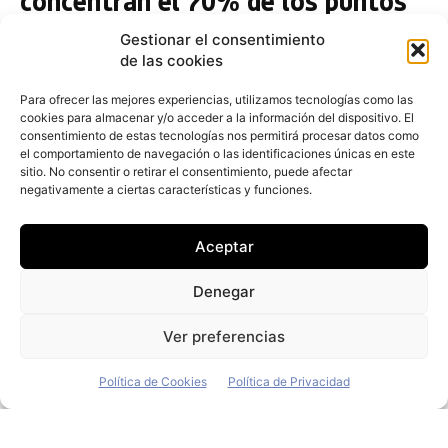
concentran el 70% de los puntos
de recarga
Gestionar el consentimiento
Redacción
-
30 de junio de 2021
de las cookies
El 70% de todas las estaciones de recarga para
vehículos eléctricos de la Unión Europea se
Para ofrecer las mejores experiencias, utilizamos tecnologías como las
cookies para almacenar y/o acceder a la información del dispositivo. El
concentran solo en tres países
consentimiento de estas tecnologías nos permitirá procesar datos como
el comportamiento de navegación o las identificaciones únicas en este
Renault pagará una fianza de 20
sitio. No consentir o retirar el consentimiento, puede afectar
millones, acusada de falsificar
negativamente a ciertas características y funciones.
emisiones
Aceptar
Redacción
-
10 de junio de 2021
Renault ha informado de que pagará una fianza de 20
Denegar
millones de euros, de los cuales 18 millones se
destinarán a un posible pago de daños y multas
Ver preferencias
Política de Cookies
Política de Privacidad