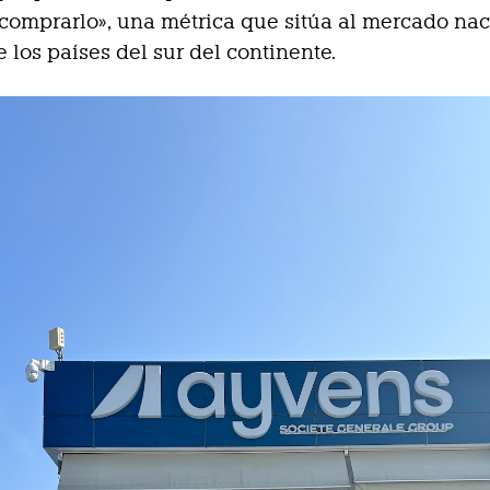
comprarlo», una métrica que sitúa al mercado nac
e los países del sur del continente.