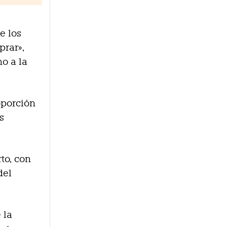
e los
prar»,
o a la
oporción
s
to, con
del
 la