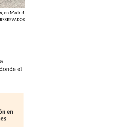
s, en Madrid.
 RESERVADOS
pa
 donde el
ón en
nes