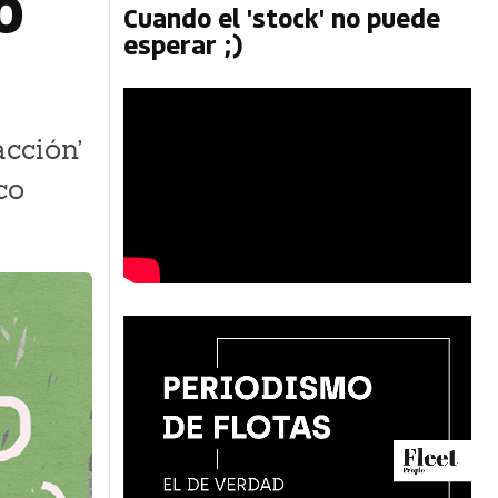
o
Cuando el 'stock' no puede
esperar ;)
acción'
co