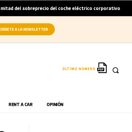
obreprecio del coche eléctrico corporativo
Arval convie
|
CRÍBETE A LA NEWSLETTER
ÚLTIMO NÚMERO
RENT A CAR
OPINIÓN