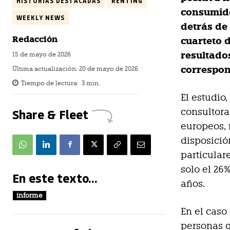
HISTORIAS DESTACADAS
RENTING
consumido
WEEKLY NEWS
detrás de 
Redacción
cuarteto d
resultado
15 de mayo de 2026
correspond
Última actualización:
20 de mayo de 2026
Tiempo de lectura:
3
min.
El estudio,
Share & Fleet
consultora
europeos, 
disposición
particular
solo el 26
En este texto...
años.
informe
En el caso
personas q