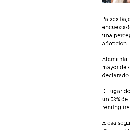
Países Baj
encuestado
una percep
adopción’.
Alemania, 
mayor de o
declarado 
El lugar d
un 52% de 
renting fre
A esa segm