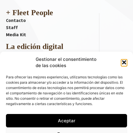
+ Fleet People
Contacto
Staff
Media Kit
La edición digital
Descargar último ejemplar
Gestionar el consentimiento
ir a hemeroteca
de las cookies
+ Contenido en redes sociales
Para ofrecer las mejores experiencias, utilizamos tecnologías como las
cookies para almacenar y/o acceder a la información del dispositivo. El
consentimiento de estas tecnologías nos permitirá procesar datos como
el comportamiento de navegación o las identificaciones únicas en este
sitio. No consentir o retirar el consentimiento, puede afectar
negativamente a ciertas características y funciones.
Aceptar
© 2026 FLEET PEOPLE . La web líder de las flotas y el renting de