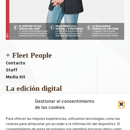
+ Fleet People
Contacto
Staff
Media Kit
La edición digital
Descargar último ejemplar
Gestionar el consentimiento
ir a hemeroteca
de las cookies
+ Contenido en redes sociales
Para ofrecer las mejores experiencias, utilizamos tecnologías como las
cookies para almacenar y/o acceder a la información del dispositivo. El
consentimiento de estas tecnologías nos permitirá procesar datos como