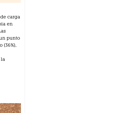
 de carga
pia en
Las
 un punto
o (36%),
 la