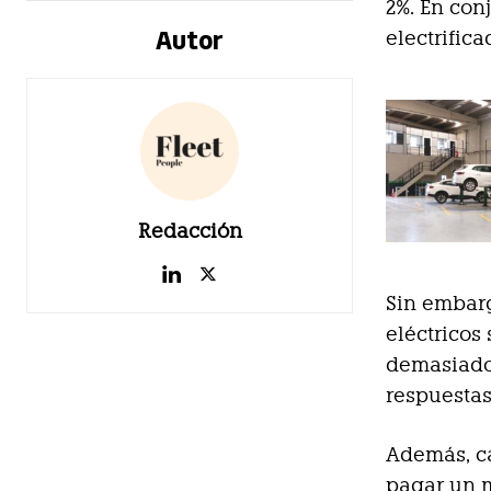
2%. En con
Autor
electrific
Redacción
Sin embarg
eléctricos
demasiado 
respuestas
Además, ca
pagar un 