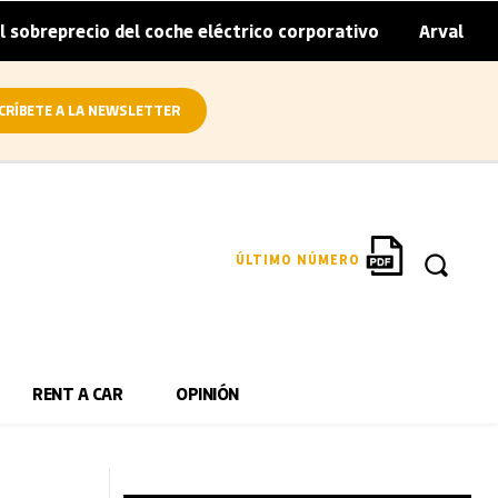
 del coche eléctrico corporativo
Arval convierte en elé
|
CRÍBETE A LA NEWSLETTER
ÚLTIMO NÚMERO
RENT A CAR
OPINIÓN