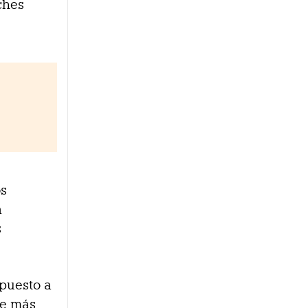
ches
os
a
s
spuesto a
he más