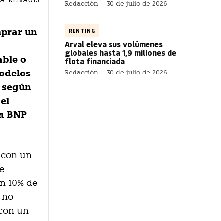
FÍA: RENAULT
Redacción
-
30 de julio de 2026
mprar un
RENTING
Arval eleva sus volúmenes
globales hasta 1,9 millones de
able o
flota financiada
modelos
Redacción
-
30 de julio de 2026
, según
 el
 a BNP
 con un
de
un 10% de
s no
 con un