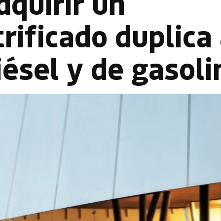
dquirir un
rificado duplica 
iésel y de gasoli