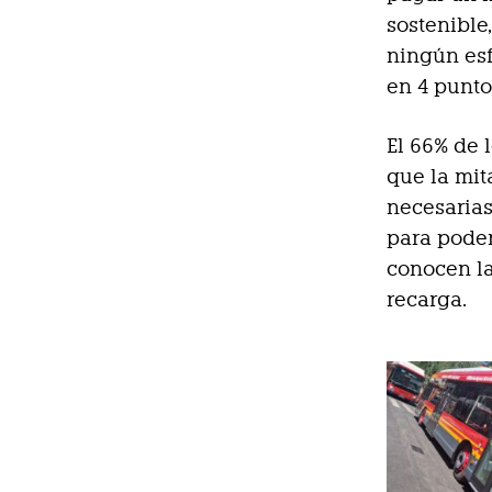
sostenible
ningún es
en 4 punto
El 66% de 
que la mi
necesarias
para poder
conocen la
recarga.