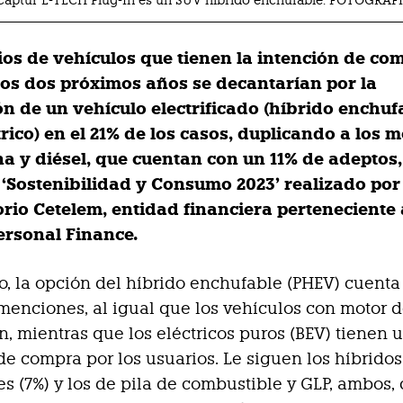
 Captur E-TECH Plug-In es un SUV híbrido enchufable. FOTOGRA
ios de vehículos que tienen la intención de co
los dos próximos años se decantarían por la
ón de un vehículo electrificado (híbrido enchuf
rico) en el 21% de los casos, duplicando a los 
na y diésel, que cuentan con un 11% de adeptos
 ‘Sostenibilidad y Consumo 2023’ realizado por
rio Cetelem, entidad financiera perteneciente
ersonal Finance.
o, la opción del híbrido enchufable (PHEV) cuenta
 menciones, al igual que los vehículos con motor 
, mientras que los eléctricos puros (BEV) tienen 
de compra por los usuarios. Le siguen los híbrido
s (7%) y los de pila de combustible y GLP, ambos,