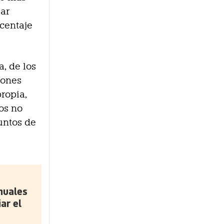
zar
centaje
, de los
iones
ropia,
dos no
untos de
nuales
ar el