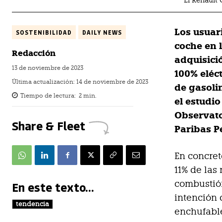
El Renault
Los usuar
SOSTENIBILIDAD
DAILY NEWS
coche en 
Redacción
adquisici
13 de noviembre de 2023
100% eléct
Última actualización:
14 de noviembre de 2023
de gasoli
Tiempo de lectura:
2
min.
el estudio
Observato
Share & Fleet
Paribas P
En concret
11% de las
combustión
En este texto...
intención 
tendencia
enchufable