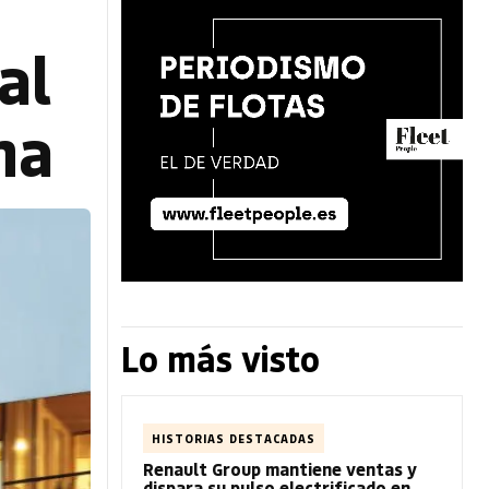
al
na
Lo más visto
HISTORIAS DESTACADAS
Renault Group mantiene ventas y
dispara su pulso electrificado en