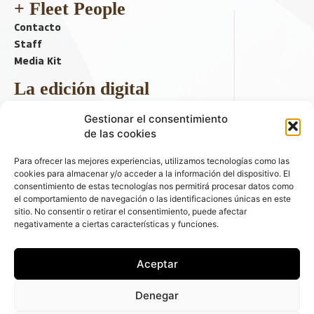
+ Fleet People
Contacto
Staff
Media Kit
La edición digital
Descargar último ejemplar
Gestionar el consentimiento
ir a hemeroteca
de las cookies
+ Contenido en redes sociales
Para ofrecer las mejores experiencias, utilizamos tecnologías como las
cookies para almacenar y/o acceder a la información del dispositivo. El
consentimiento de estas tecnologías nos permitirá procesar datos como
el comportamiento de navegación o las identificaciones únicas en este
sitio. No consentir o retirar el consentimiento, puede afectar
negativamente a ciertas características y funciones.
Aceptar
© 2026 FLEET PEOPLE . La web líder de las flotas y el renting de
Denegar
automóviles - C/ Fernández de la Hoz 70, 1ºB - 28003 - Madrid