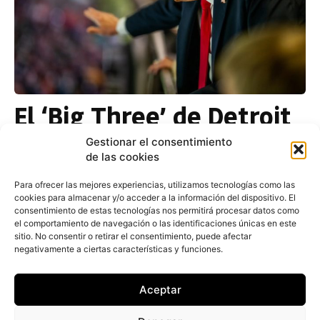
El ‘Big Three’ de Detroit
reclama para Canadá y
Gestionar el consentimiento
de las cookies
México los aranceles del
15% de la UE, Japón y
Para ofrecer las mejores experiencias, utilizamos tecnologías como las
cookies para almacenar y/o acceder a la información del dispositivo. El
Corea
consentimiento de estas tecnologías nos permitirá procesar datos como
el comportamiento de navegación o las identificaciones únicas en este
sitio. No consentir o retirar el consentimiento, puede afectar
negativamente a ciertas características y funciones.
Redacción
-
29 de mayo de 2026
Los tres grandes fabricantes de Detroit (General
Motors, Ford y Chrysler, propiedad de Stellantis)
Aceptar
han reclamado que la revisión del tratado de
libre comercio...