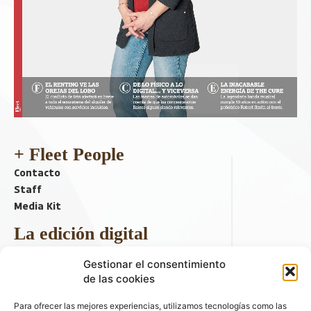
+ Fleet People
Contacto
Staff
Media Kit
La edición digital
Descargar último ejemplar
Gestionar el consentimiento
ir a hemeroteca
de las cookies
+ Contenido en redes sociales
Para ofrecer las mejores experiencias, utilizamos tecnologías como las