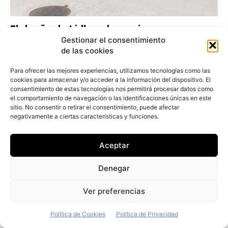
El dueño de Lidl se decepciona con su
flota de 7.600 vehículos eléctricos y no
Gestionar el consentimiento
de las cookies
comprará más
Redacción
-
29 de julio de 2026
Para ofrecer las mejores experiencias, utilizamos tecnologías como las
cookies para almacenar y/o acceder a la información del dispositivo. El
consentimiento de estas tecnologías nos permitirá procesar datos como
el comportamiento de navegación o las identificaciones únicas en este
sitio. No consentir o retirar el consentimiento, puede afectar
negativamente a ciertas características y funciones.
Aceptar
Denegar
Ver preferencias
Política de Cookies
Política de Privacidad