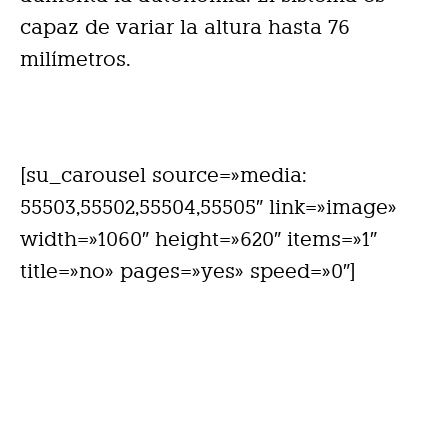
capaz de variar la altura hasta 76
milímetros.
[su_carousel source=»media:
55503,55502,55504,55505″ link=»image»
width=»1060″ height=»620″ items=»1″
title=»no» pages=»yes» speed=»0″]