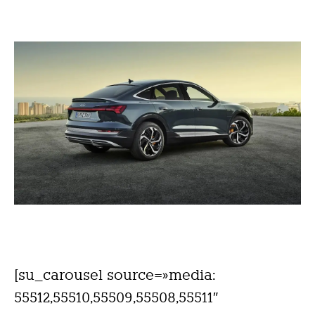
[su_carousel source=»media:
55512,55510,55509,55508,55511″