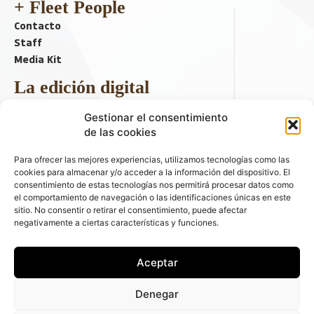
+ Fleet People
Contacto
Staff
Media Kit
La edición digital
Descargar último ejemplar
Gestionar el consentimiento
ir a hemeroteca
de las cookies
+ Contenido en redes sociales
Para ofrecer las mejores experiencias, utilizamos tecnologías como las
cookies para almacenar y/o acceder a la información del dispositivo. El
consentimiento de estas tecnologías nos permitirá procesar datos como
el comportamiento de navegación o las identificaciones únicas en este
sitio. No consentir o retirar el consentimiento, puede afectar
negativamente a ciertas características y funciones.
Aceptar
© 2026 FLEET PEOPLE . La web líder de las flotas y el renting de
Denegar
automóviles - C/ Fernández de la Hoz 70, 1ºB - 28003 - Madrid