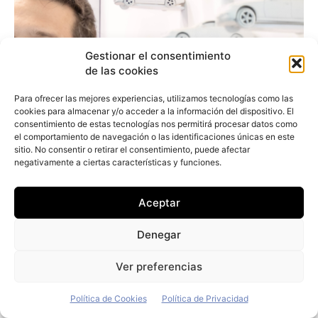
Gestionar el consentimiento
de las cookies
Para ofrecer las mejores experiencias, utilizamos tecnologías como las
cookies para almacenar y/o acceder a la información del dispositivo. El
consentimiento de estas tecnologías nos permitirá procesar datos como
el comportamiento de navegación o las identificaciones únicas en este
sitio. No consentir o retirar el consentimiento, puede afectar
negativamente a ciertas características y funciones.
Aceptar
Denegar
Arturo Jiménez (Vecttor): «Nuestro
Ver preferencias
objetivo es comprar únicamente vehículos
eléctricos»
Política de Cookies
Política de Privacidad
Redacción
-
19 de julio de 2026