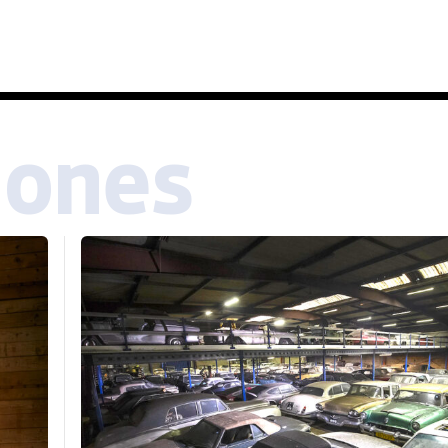
iones