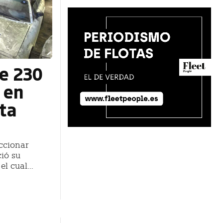
e 230
 en
ta
ccionar
ió su
l cual...