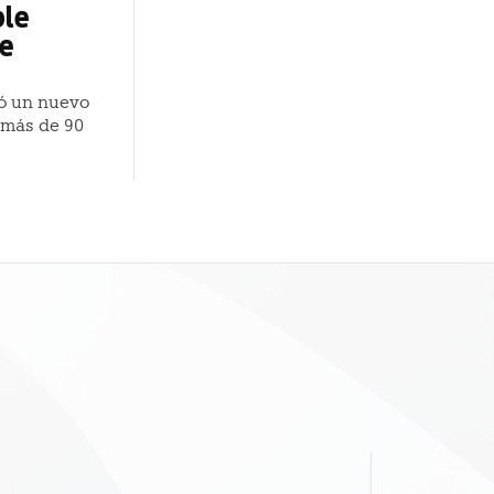
ble
te
ió un nuevo
 más de 90