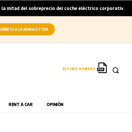
itad del sobreprecio del coche eléctrico corporativo
Ar
|
CRÍBETE A LA NEWSLETTER
ÚLTIMO NÚMERO
RENT A CAR
OPINIÓN