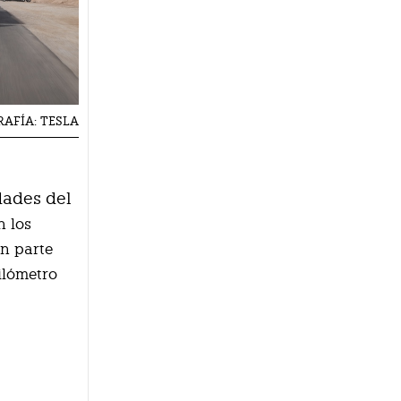
AFÍA: TESLA
dades del
n los
n parte
ilómetro