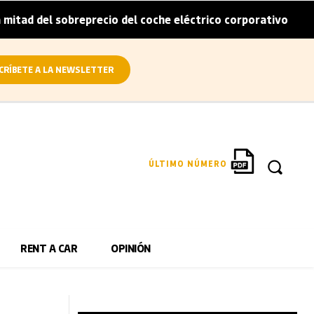
obreprecio del coche eléctrico corporativo
Arval convier
|
CRÍBETE A LA NEWSLETTER
ÚLTIMO NÚMERO
RENT A CAR
OPINIÓN