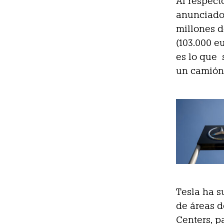
Al respect
anunciado
millones d
(103.000 e
es lo que 
un camión 
Tesla ha s
de áreas d
Centers, p