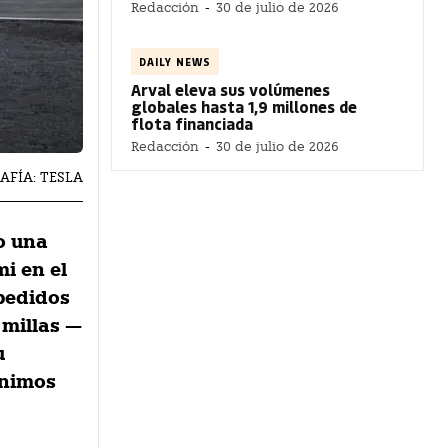
Redacción
-
30 de julio de 2026
DAILY NEWS
Arval eleva sus volúmenes
globales hasta 1,9 millones de
flota financiada
Redacción
-
30 de julio de 2026
RAFÍA: TESLA
o una
i en el
pedidos
 millas —
u
ónimos