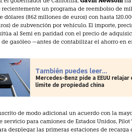
Gavin Newsom
o, el gobernador de California,
ha
 recientemente un programa de reembolso de mi
e dólares (862 millones de euros) con hasta 120.00
uros) de subvención por vehículo. El importe, prec
sitúa al Semi en paridad con el precio de adquisi
de gasóleo —antes de contabilizar el ahorro en 
También puedes leer...
Mercedes-Benz pide a EEUU relajar 
límite de propiedad china
uscrito de modo adicional un acuerdo con la may
e servicio para camiones de Estados Unidos, Pilot 
ara desplegar las primeras estaciones de recarga 