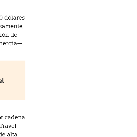
l
0 dólares
isamente,
ción de
energía—.
el
or cadena
Travel
de alta