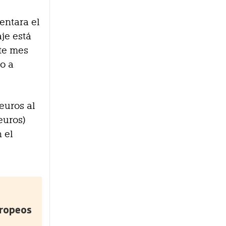
entara el
je está
te mes
o a
euros al
euros)
 el
uropeos