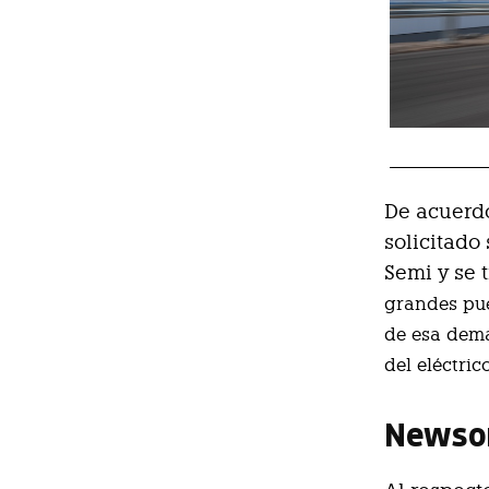
De acuerdo
solicitado
Semi y se 
grandes pue
de esa dema
del eléctric
Newsom