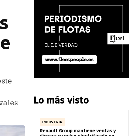
s
de
este
Lo más visto
vales
INDUSTRIA
Renault Group mantiene ventas y
dispara su pulso electrificado en