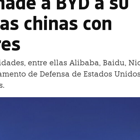
ñade a BYD a su
as chinas con
res
idades, entre ellas Alibaba, Baidu, Ni
tamento de Defensa de Estados Unido
s.