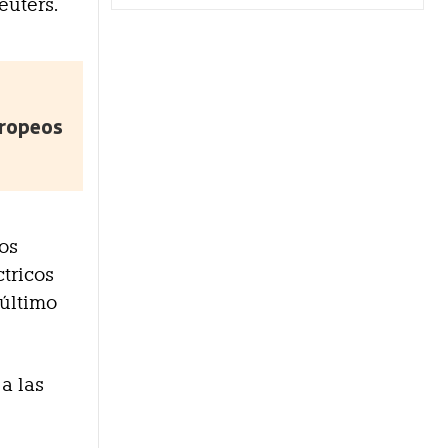
euters.
uropeos
pos
ctricos
 último
a las