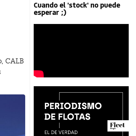
Cuando el 'stock' no puede
esperar ;)
o, CALB
s