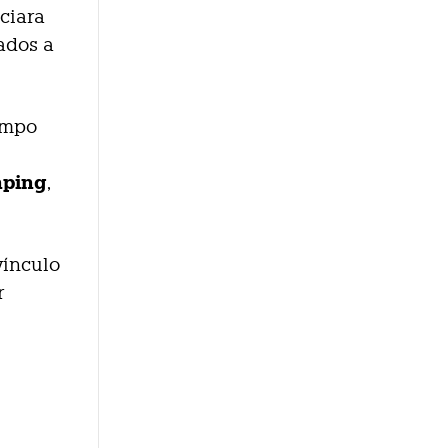
ciara
ados a
iempo
inping
,
vínculo
r