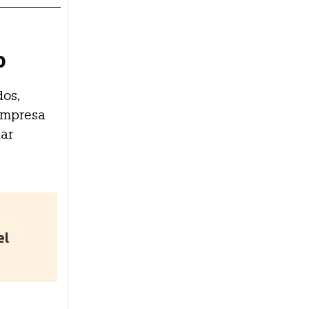
o
dos,
 empresa
dar
el