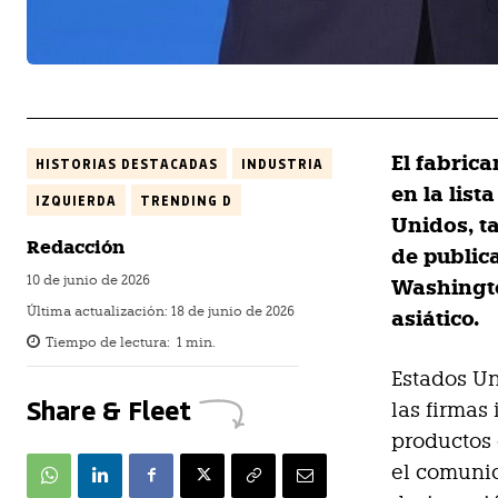
El fabrica
HISTORIAS DESTACADAS
INDUSTRIA
en la lis
IZQUIERDA
TRENDING D
Unidos, t
Redacción
de public
10 de junio de 2026
Washingto
Última actualización:
18 de junio de 2026
asiático.
Tiempo de lectura:
1
min.
Estados Un
Share & Fleet
las firmas 
productos 
el comunic