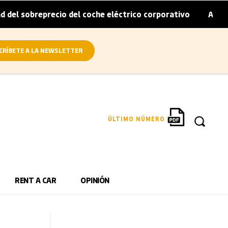
eprecio del coche eléctrico corporativo
Arval convierte
|
CRÍBETE A LA NEWSLETTER
ÚLTIMO NÚMERO
RENT A CAR
OPINIÓN