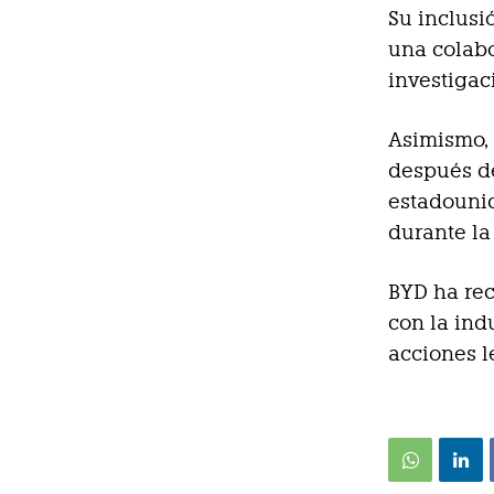
Su inclus
una colabo
investigac
Asimismo, 
después de
estadouni
durante la
BYD ha rec
con la ind
acciones l