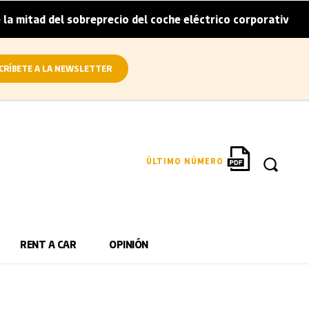
tad del sobreprecio del coche eléctrico corporativo
Arv
|
CRÍBETE A LA NEWSLETTER
ÚLTIMO NÚMERO
RENT A CAR
OPINIÓN