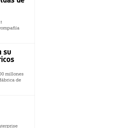
t
 compañía
n su
ricos
000 millones
fábrica de
nterprise