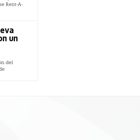
se Rent-A-
ueva
on un
ón del
de