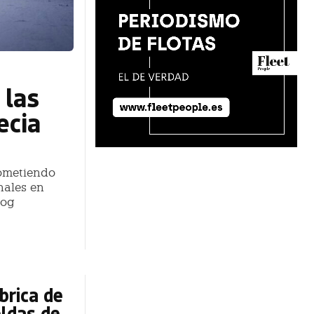
 las
ecia
sometiendo
nales en
log
brica de
eldas de