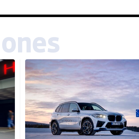
iones