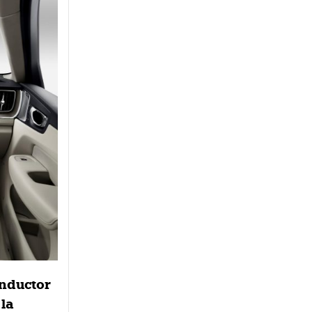
onductor
la