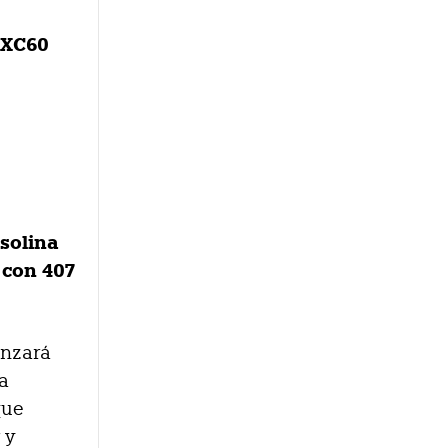
 XC60
asolina
 con 407
anzará
ía
que
 y