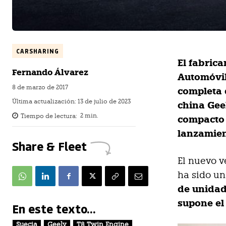
CARSHARING
El fabrica
Fernando Álvarez
Automóvil
8 de marzo de 2017
completa 
Última actualización:
13 de julio de 2023
china Gee
Tiempo de lectura:
2
min.
compacto 
lanzamien
Share & Fleet
El nuevo v
ha sido un
de unidad
supone el
En este texto...
Suecia
Geely
T8 Twin Engine