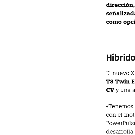
dirección,
señalizad
como opci
Híbrido
El nuevo 
T8 Twin E
CV
y una a
«Tenemos 
con el mot
PowerPulse
desarrolla