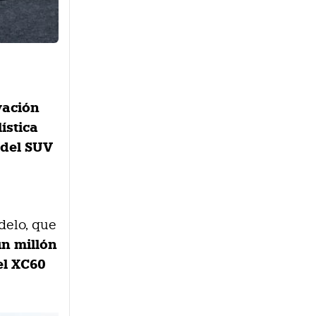
vación
ística
 del SUV
delo, que
un millón
el XC60