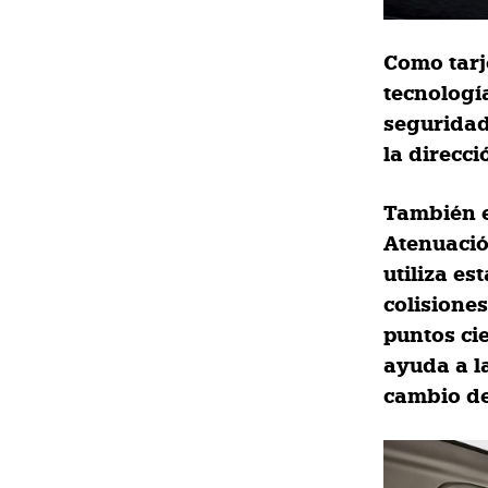
Como tarj
tecnología
segurida
la direcci
También e
Atenuación
utiliza es
colisione
puntos cie
ayuda a la
cambio de 