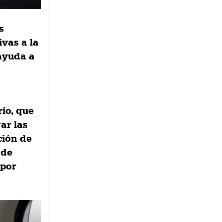
s
ivas a la
ayuda a
rio, que
gar las
ción de
 de
 por