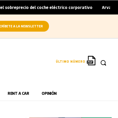
 del coche eléctrico corporativo
Arval convierte en eléc
|
CRÍBETE A LA NEWSLETTER
ÚLTIMO NÚMERO
RENT A CAR
OPINIÓN