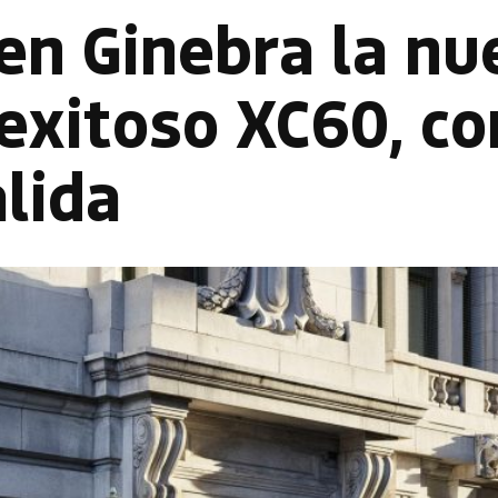
en Ginebra la nu
exitoso XC60, co
alida