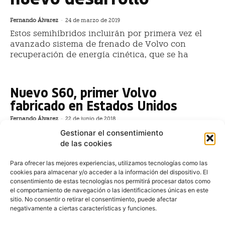
Fernando Álvarez
-
24 de marzo de 2019
Estos semihíbridos incluirán por primera vez el
avanzado sistema de frenado de Volvo con
recuperación de energía cinética, que se ha
Nuevo S60, primer Volvo
fabricado en Estados Unidos
Fernando Álvarez
-
22 de junio de 2018
El nuevo S60, primer Volvo fabricado en EEUU,
Gestionar el consentimiento
también es el primer Volvo que no se ofrece con
de las cookies
motorización diésel, lo cual demuestra el compromiso
de la marca con los vehículos eléctricos y con un
Para ofrecer las mejores experiencias, utilizamos tecnologías como las
cookies para almacenar y/o acceder a la información del dispositivo. El
futuro a largo plazo en
consentimiento de estas tecnologías nos permitirá procesar datos como
el comportamiento de navegación o las identificaciones únicas en este
Volvo muestra en Ginebra la
sitio. No consentir o retirar el consentimiento, puede afectar
nueva generación del exitoso
negativamente a ciertas características y funciones.
XC60, con un híbrido de salida