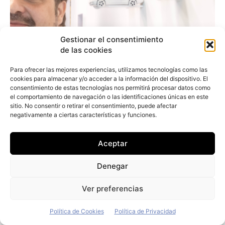
Gestionar el consentimiento
de las cookies
Para ofrecer las mejores experiencias, utilizamos tecnologías como las
cookies para almacenar y/o acceder a la información del dispositivo. El
consentimiento de estas tecnologías nos permitirá procesar datos como
el comportamiento de navegación o las identificaciones únicas en este
sitio. No consentir o retirar el consentimiento, puede afectar
negativamente a ciertas características y funciones.
Aceptar
Arturo Jiménez (Vecttor): «Nuestro
objetivo es comprar únicamente vehículos
Denegar
eléctricos»
Ver preferencias
Redacción
-
19 de julio de 2026
Política de Cookies
Política de Privacidad