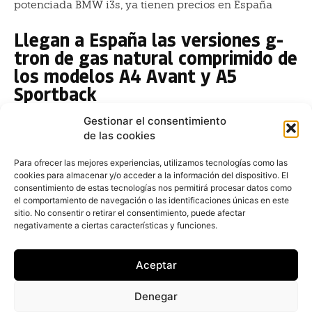
potenciada BMW i3s, ya tienen precios en España
Llegan a España las versiones g-
tron de gas natural comprimido de
los modelos A4 Avant y A5
Sportback
Fernando Álvarez
-
17 de diciembre de 2017
Gestionar el consentimiento
Audi ha ampliado su oferta de gas natural
de las cookies
comprimido con la incorporación al mercado español
del A4 Avant g-tron y A5 Sportback g-tron...
Para ofrecer las mejores experiencias, utilizamos tecnologías como las
cookies para almacenar y/o acceder a la información del dispositivo. El
Toyota renueva la camioneta
consentimiento de estas tecnologías nos permitirá procesar datos como
el comportamiento de navegación o las identificaciones únicas en este
Hilux, más diferenciada para
sitio. No consentir o retirar el consentimiento, puede afectar
profesionales, flotas, autónomos
negativamente a ciertas características y funciones.
y particulares
Aceptar
Fernando Álvarez
-
16 de diciembre de 2017
Toyota España ha iniciado la comercialización de la
Denegar
gama 2018 de Toyota Hilux, con diferencias más claras