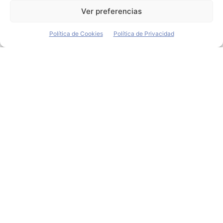
para adaptarse a los clientes del modelo...
Ver preferencias
Política de Cookies
Política de Privacidad
La familia Seat Ibiza se
completa con las
versiones diesel 1.6 con