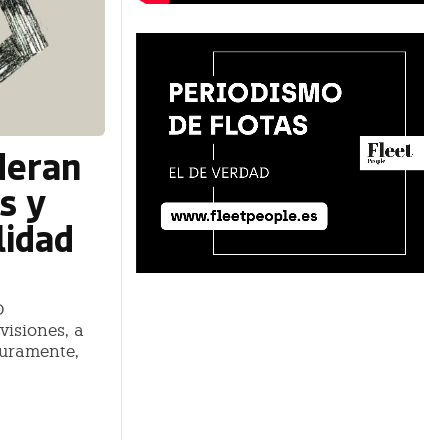
deran
as y
lidad
D
visiones, a
guramente,