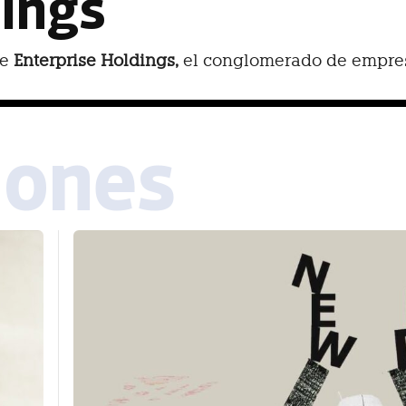
dings
re
Enterprise Holdings,
el conglomerado de empresa
iones