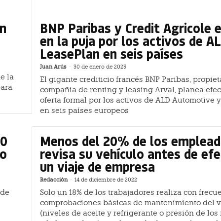
en
BNP Paribas y Credit Agricole 
en la puja por los activos de A
LeasePlan en seis países
Juan Arús
-
30 de enero de 2023
e la
El gigante crediticio francés BNP Paribas, propiet
para
compañía de renting y leasing Arval, planea efe
oferta formal por los activos de ALD Automotive 
en seis países europeos
50
Menos del 20% de los emplea
mo
revisa su vehículo antes de ef
un viaje de empresa
Redacción
-
14 de diciembre de 2022
 de
Solo un 18% de los trabajadores realiza con frecu
comprobaciones básicas de mantenimiento del v
(niveles de aceite y refrigerante o presión de lo