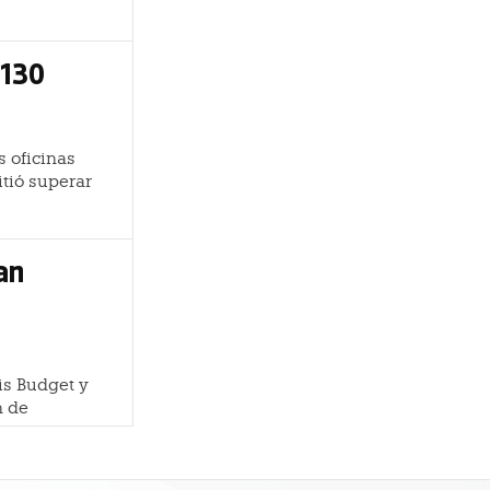
 130
s oficinas
tió superar
an
is Budget y
n de