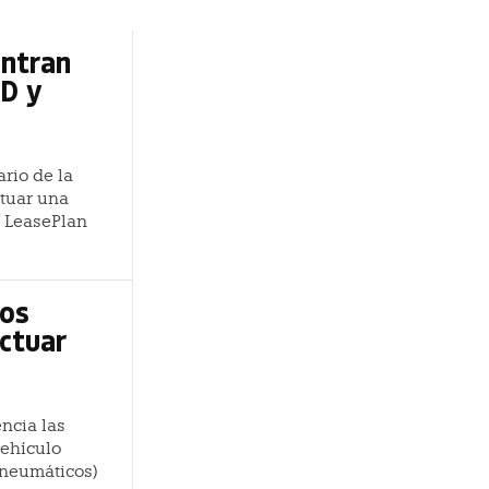
entran
LD y
ario de la
ctuar una
y LeasePlan
dos
ectuar
encia las
ehículo
s neumáticos)