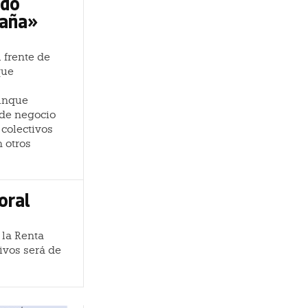
ido
paña»
 frente de
que
aunque
 de negocio
colectivos
 otros
oral
 la Renta
ivos será de