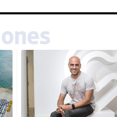
iones