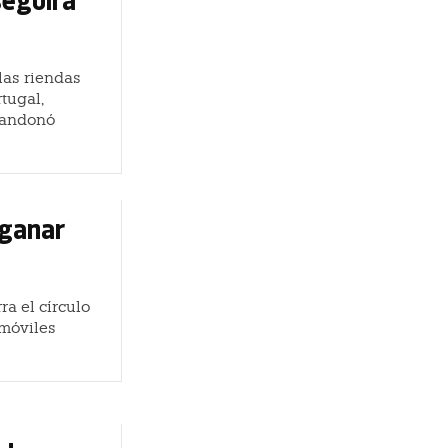
las riendas
tugal,
bandonó
 ganar
a el círculo
omóviles