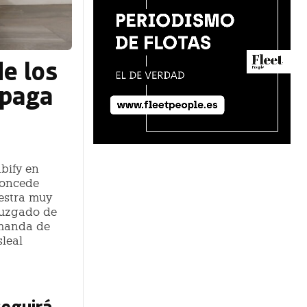
de los
 paga
bify en
concede
uestra muy
 juzgado de
emanda de
sleal
seguirá