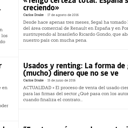
l
creciendo»
Carlos Drake
-
17 de agosto de 2016
Desde hace apenas tres meses, Segal ha tomado 
del área comercial de Renault en España y en Por
un
sustituyendo al brasileño Ricardo Gondo, que a
 los
nuestro país con mucha pena.
ado
r
Usados y renting: La forma de
(mucho) dinero que no se ve
Carlos Drake
-
15 de junio de 2016
e en
ACTUALIDAD » El proceso de venta del usado cierr
para las firmas del sector ¿Qué pasa con los aut
cuando finaliza el contrato...
oder