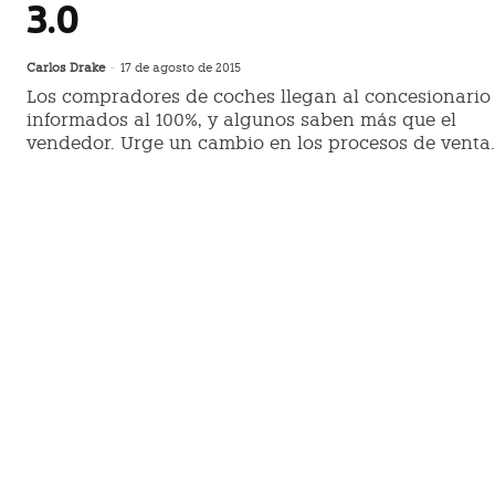
3.0
Carlos Drake
-
17 de agosto de 2015
Los compradores de coches llegan al concesionario
informados al 100%, y algunos saben más que el
vendedor. Urge un cambio en los procesos de venta.
Turismo, mucho más que sol y play
Carlos Drake
-
15 de enero de 2015
España es un país turístico. Es una realidad. Durante los
años anteriores a la crisis económica, la relevancia de es
sector...