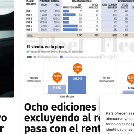
Ocho ediciones del PI
vo
excluyendo al renting
Para ofrecer las
almacenar y/o ac
r
pasa con el renting, P
tecnologías nos 
identificaciones 