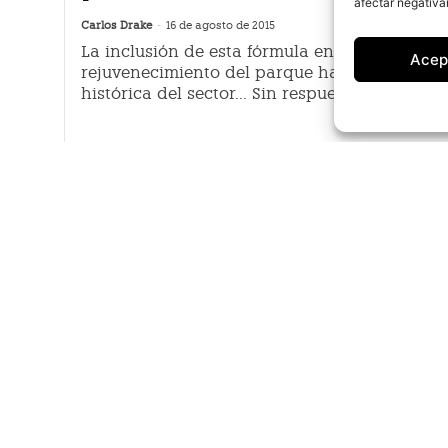
afectar negativa
Carlos Drake
-
16 de agosto de 2015
La inclusión de esta fórmula en los programa
Acep
rejuvenecimiento del parque ha sido una d
histórica del sector... Sin respuesta
a
te