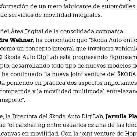
sformación de un mero fabricante de automóviles
de servicios de movilidad integrales.
r del Área Digital de la consolidada compañía
dre Wehner
, ha comentado que “Skoda Auto enti
como un concepto integral que involucra vehícul
 El Skoda Auto DigiLab está progresando rigurosa
pto, desarrollando todo tipo de nuevos modelos d
y ha continuado “la nueva joint venture del ŠKOD
tá poniendo en práctica dos aspectos importantes:
compartida y la movilidad multimodal entrelazan
ansporte”.
Jarmila Pl
te, la Directora del Skoda Auto DigiLab,
e “el carsharing entre usuarios es una de las ten
icativas en movilidad. Con la joint venture de Ho