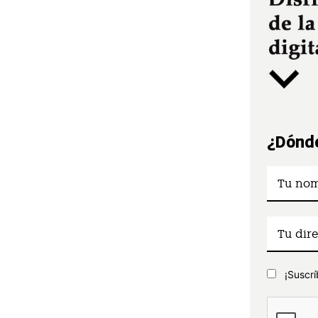
¿Dónde
¡Suscrí