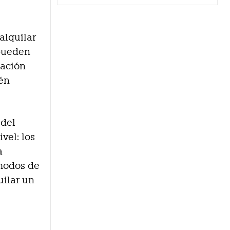
alquilar
 pueden
cación
ién
 del
vel: los
a
 modos de
uilar un