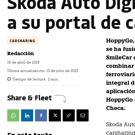
Skoda Auto Dig
a su portal de
HoppyGo, 
CARSHARING
se ha fus
Redacción
SmileCar 
16 de abril de 2018
combinar 
Última actualización:
13 de julio de 2023
ferroviar
Tiempo de lectura:
2
min.
integral 
aplicació
Share & Fleet
HoppyGo e
Checa.
Skoda Auto
carsharing
En este texto...