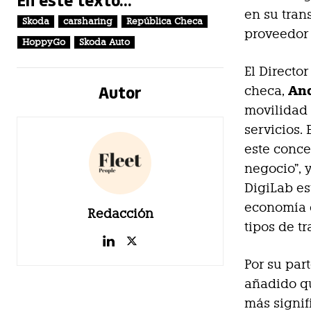
en su tran
Skoda
carsharing
República Checa
proveedor 
HoppyGo
Skoda Auto
El Directo
Autor
An
checa,
movilidad 
servicios.
este conce
negocio”, 
DigiLab es
economía 
Redacción
tipos de tr
Por su par
añadido qu
más signif