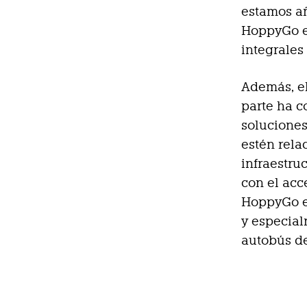
estamos añ
HoppyGo es
integrales
Además, el
parte ha c
soluciones
estén rela
infraestru
con el acc
HoppyGo es
y especial
autobús de