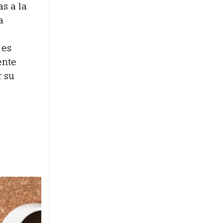
as a la
a
 es
ente
r su