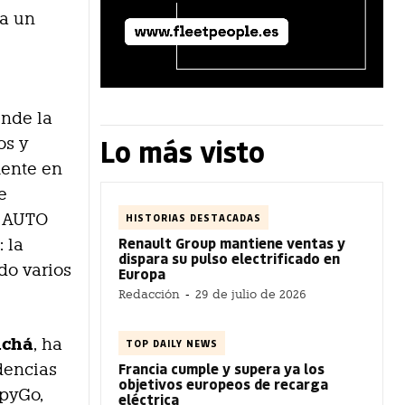
 a un
ende la
Lo más visto
os y
mente en
e
A AUTO
HISTORIAS DESTACADAS
Renault Group mantiene ventas y
 la
dispara su pulso electrificado en
do varios
Europa
Redacción
-
29 de julio de 2026
achá
, ha
TOP DAILY NEWS
Francia cumple y supera ya los
dencias
objetivos europeos de recarga
ppyGo,
eléctrica