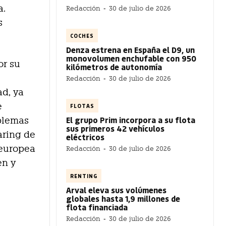
a.
Redacción
-
30 de julio de 2026
s
COCHES
Denza estrena en España el D9, un
monovolumen enchufable con 950
or su
kilómetros de autonomía
Redacción
-
30 de julio de 2026
ad, ya
e
FLOTAS
El grupo Prim incorpora a su flota
oblemas
sus primeros 42 vehículos
aring de
eléctricos
oeuropea
Redacción
-
30 de julio de 2026
en y
RENTING
Arval eleva sus volúmenes
globales hasta 1,9 millones de
flota financiada
Redacción
-
30 de julio de 2026