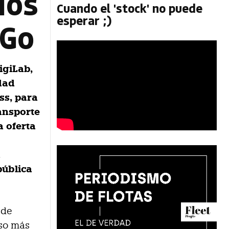
ios
Cuando el 'stock' no puede
esperar ;)
yGo
igiLab,
dad
ss, para
ansporte
a oferta
a
pública
 de
aso más