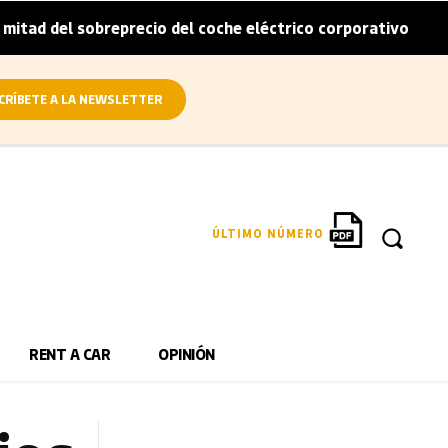
 sobreprecio del coche eléctrico corporativo
Arval convi
|
CRÍBETE A LA NEWSLETTER
ÚLTIMO NÚMERO
RENT A CAR
OPINIÓN