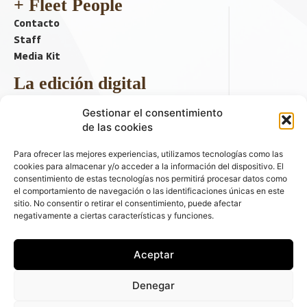
+ Fleet People
Contacto
Staff
Media Kit
La edición digital
Descargar último ejemplar
Gestionar el consentimiento
ir a hemeroteca
de las cookies
+ Contenido en redes sociales
Para ofrecer las mejores experiencias, utilizamos tecnologías como las
cookies para almacenar y/o acceder a la información del dispositivo. El
consentimiento de estas tecnologías nos permitirá procesar datos como
el comportamiento de navegación o las identificaciones únicas en este
sitio. No consentir o retirar el consentimiento, puede afectar
negativamente a ciertas características y funciones.
Aceptar
© 2026 FLEET PEOPLE . La web líder de las flotas y el renting de
Denegar
automóviles - C/ Fernández de la Hoz 70, 1ºB - 28003 - Madrid