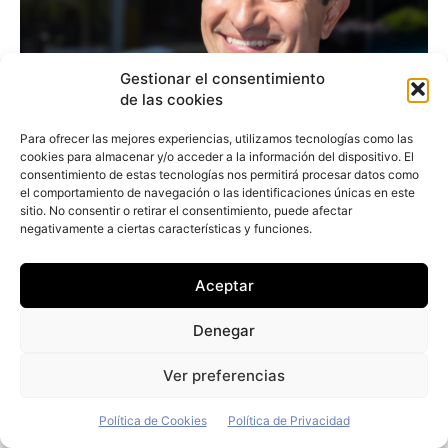
Gestionar el consentimiento
de las cookies
Para ofrecer las mejores experiencias, utilizamos tecnologías como las
cookies para almacenar y/o acceder a la información del dispositivo. El
consentimiento de estas tecnologías nos permitirá procesar datos como
el comportamiento de navegación o las identificaciones únicas en este
sitio. No consentir o retirar el consentimiento, puede afectar
negativamente a ciertas características y funciones.
Aceptar
Denegar
Alejandro Noriega (Opel): «Hay que seguir
Ver preferencias
trabajando en más incentivos fiscales
para el eléctrico de empresas»
Política de Cookies
Política de Privacidad