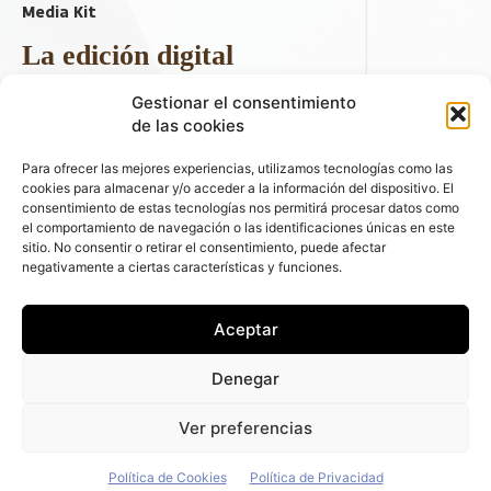
Media Kit
La edición digital
Descargar último ejemplar
Gestionar el consentimiento
ir a hemeroteca
de las cookies
+ Contenido en redes sociales
Para ofrecer las mejores experiencias, utilizamos tecnologías como las
cookies para almacenar y/o acceder a la información del dispositivo. El
consentimiento de estas tecnologías nos permitirá procesar datos como
el comportamiento de navegación o las identificaciones únicas en este
sitio. No consentir o retirar el consentimiento, puede afectar
negativamente a ciertas características y funciones.
Aceptar
© 2026 FLEET PEOPLE . La web líder de las flotas y el renting de
Denegar
automóviles - C/ Fernández de la Hoz 70, 1ºB - 28003 - Madrid
(España) | Política de Privacidad | Política de Cookies | Email:
Ver preferencias
fleetpeople@fleetpeople.es
Política de Cookies
Política de Privacidad