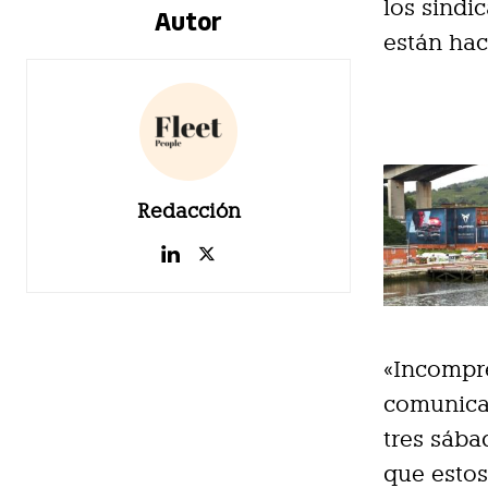
los sindi
Autor
están hac
Redacción
«Incompre
comunicad
tres sába
que estos