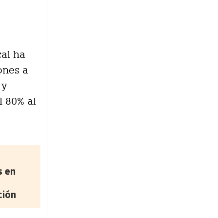
cal ha
ones a
 y
l 80% al
s en
ción