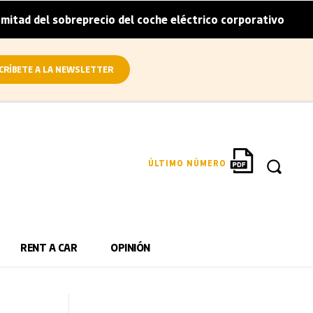
breprecio del coche eléctrico corporativo
Arval conviert
|
CRÍBETE A LA NEWSLETTER
ÚLTIMO NÚMERO
RENT A CAR
OPINIÓN