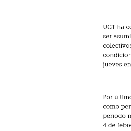
UGT ha c
ser asumi
colectivo
condicion
jueves e
Por últim
como peri
periodo m
4 de febr