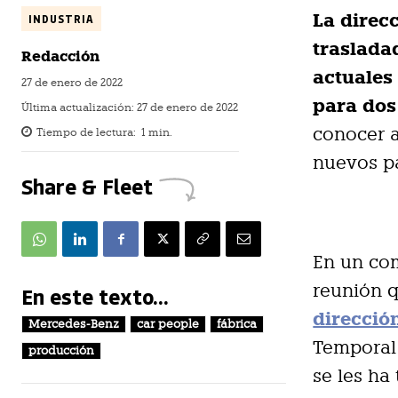
La direc
INDUSTRIA
traslada
Redacción
actuales
27 de enero de 2022
para dos
Última actualización:
27 de enero de 2022
conocer a
Tiempo de lectura:
1
min.
nuevos p
Share & Fleet
En un co
reunión 
En este texto...
direcció
Mercedes-Benz
car people
fábrica
Temporal 
producción
se les ha