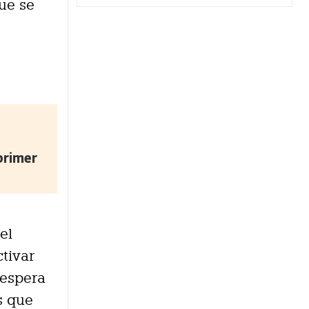
que se
primer
el
tivar
 espera
s que