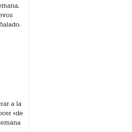
semana,
uevos
ñalado.
rar a la
ocer «de
a semana