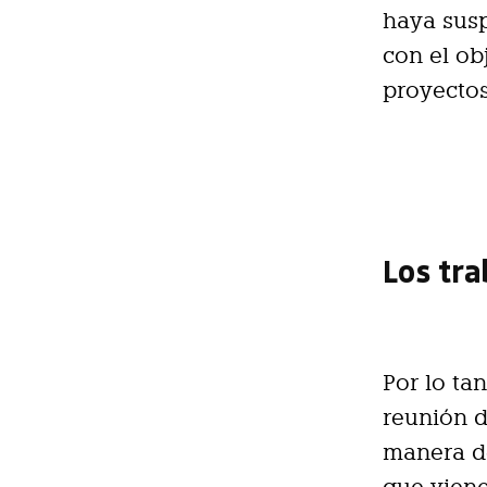
haya susp
con el ob
proyectos
Los tr
Por lo ta
reunión d
manera de
que vien