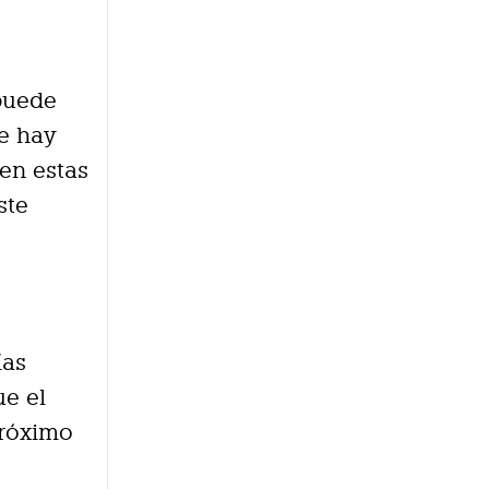
puede
ue hay
uen estas
ste
ías
ue el
próximo