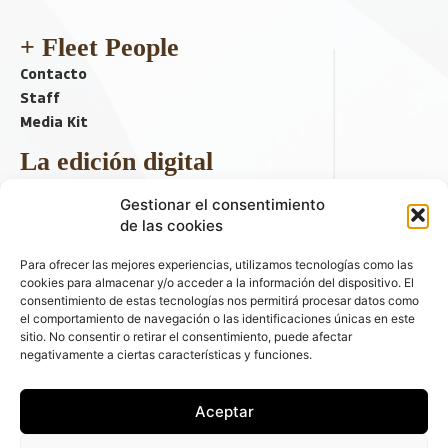
+ Fleet People
Contacto
Staff
Media Kit
La edición digital
Descargar último ejemplar
Gestionar el consentimiento
ir a hemeroteca
de las cookies
+ Contenido en redes sociales
Para ofrecer las mejores experiencias, utilizamos tecnologías como las
cookies para almacenar y/o acceder a la información del dispositivo. El
consentimiento de estas tecnologías nos permitirá procesar datos como
el comportamiento de navegación o las identificaciones únicas en este
sitio. No consentir o retirar el consentimiento, puede afectar
negativamente a ciertas características y funciones.
Aceptar
© 2026 FLEET PEOPLE . La web líder de las flotas y el renting de