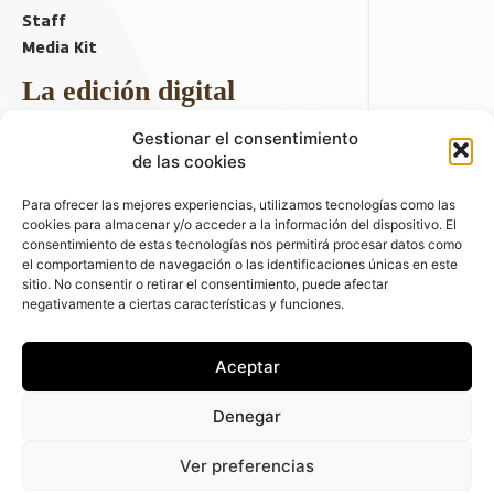
Staff
Media Kit
La edición digital
Descargar último ejemplar
Gestionar el consentimiento
ir a hemeroteca
de las cookies
+ Contenido en redes sociales
Para ofrecer las mejores experiencias, utilizamos tecnologías como las
cookies para almacenar y/o acceder a la información del dispositivo. El
consentimiento de estas tecnologías nos permitirá procesar datos como
el comportamiento de navegación o las identificaciones únicas en este
sitio. No consentir o retirar el consentimiento, puede afectar
negativamente a ciertas características y funciones.
Aceptar
© 2026 FLEET PEOPLE . La web líder de las flotas y el renting de
Denegar
automóviles - C/ Fernández de la Hoz 70, 1ºB - 28003 - Madrid
(España) | Política de Privacidad | Política de Cookies | Email:
Ver preferencias
fleetpeople@fleetpeople.es