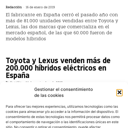
Redacción
-
16 de enero de 2019
El fabricante en España cerró el pasado año con
más de 81.000 unidades vendidas entre Toyota y
Lexus, las dos marcas que comercializa en el
mercado español, de las que 60.000 fueron de
modelos híbridos
Toyota y Lexus venden más de
200.000 híbridos eléctricos en
España
Redacción
-
14 de noviembre de 2018
Gestionar el consentimiento
Las dos marcas Toyota y Lexus, han vendido más
de las cookies
200.000 híbridos eléctricos en el mercado desde que
se pusiese a la venta la primera generación de Toyota
Para ofrecer las mejores experiencias, utilizamos tecnologías como las
Prius, en el año 2000. Esta cifra récord de vehículos
cookies para almacenar y/o acceder a la información del dispositivo. El
híbridos
consentimiento de estas tecnologías nos permitirá procesar datos como
el comportamiento de navegación o las identificaciones únicas en este
sitio. No consentir o retirar el consentimiento, puede afectar