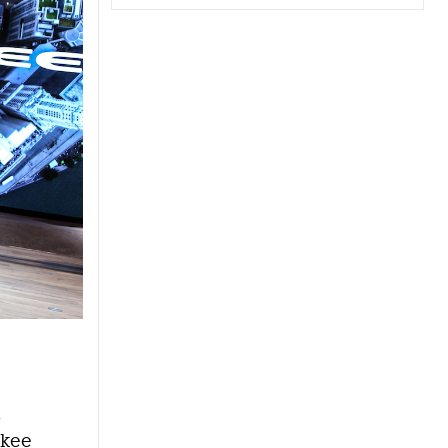
a
okee