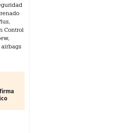
seguridad
 Frenado
lus,
n Control
iew,
 airbags
firma
ico