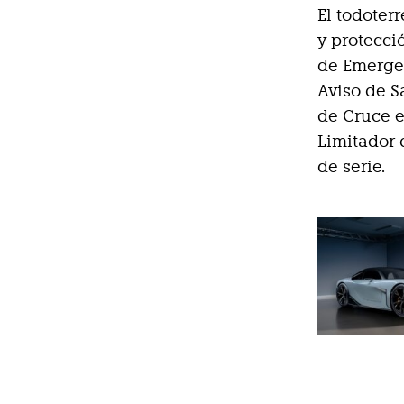
El todoter
y protecci
de Emergen
Aviso de S
de Cruce e
Limitador 
de serie.