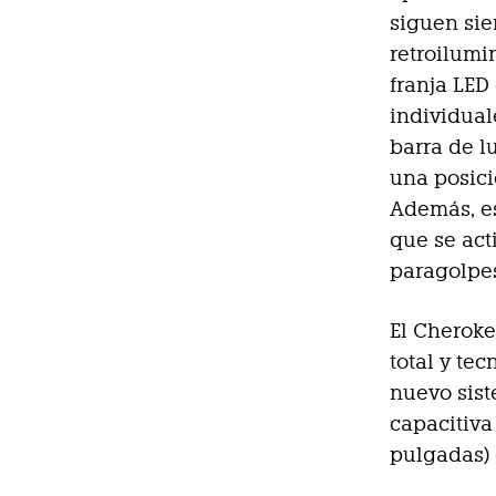
siguen sie
retroilum
franja LED
individual
barra de l
una posic
Además, es
que se act
paragolpe
El Cheroke
total y te
nuevo sist
capacitiva 
pulgadas) 