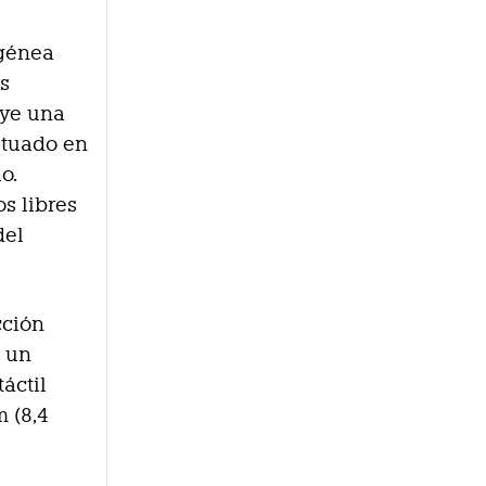
ogénea
es
uye una
ituado en
o.
s libres
del
cción
e un
áctil
m (8,4