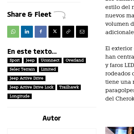
estilo del
Share & Fleet
nuevos mat
volumen de
adicionale
El exterio
En este texto...
han centra
Sport
Jeep
Uconnect
Overland
y faros LE
Selec Terrain
Limited
rodeados d
Jeep Active Drive
tiene una 
Jeep Active Drive Lock
Trailhawk
paragolpes
Longitude
del Cherok
Autor