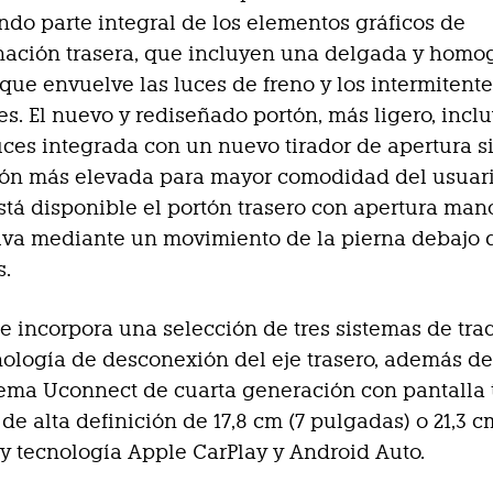
ndo parte integral de los elementos gráficos de
inación trasera, que incluyen una delgada y hom
 que envuelve las luces de freno y los intermitent
es. El nuevo y rediseñado portón, más ligero, incl
uces integrada con un nuevo tirador de apertura s
ión más elevada para mayor comodidad del usuari
tá disponible el portón trasero con apertura mano
iva mediante un movimiento de la pierna debajo 
s.
e incorpora una selección de tres sistemas de tra
cnología de desconexión del eje trasero, además d
ema Uconnect de cuarta generación con pantalla t
de alta definición de 17,8 cm (7 pulgadas) o 21,3 c
y tecnología Apple CarPlay y Android Auto.