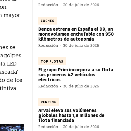
Redacción
-
30 de julio de 2026
con
un mayor
COCHES
Denza estrena en España el D9, un
monovolumen enchufable con 950
kilómetros de autonomía
Redacción
-
30 de julio de 2026
nes se
ragolpes
TOP FLOTAS
bla LED
El grupo Prim incorpora a su flota
ascada’
sus primeros 42 vehículos
eléctricos
do de los
Redacción
-
30 de julio de 2026
tintiva
RENTING
Arval eleva sus volúmenes
globales hasta 1,9 millones de
flota financiada
Redacción
-
30 de julio de 2026