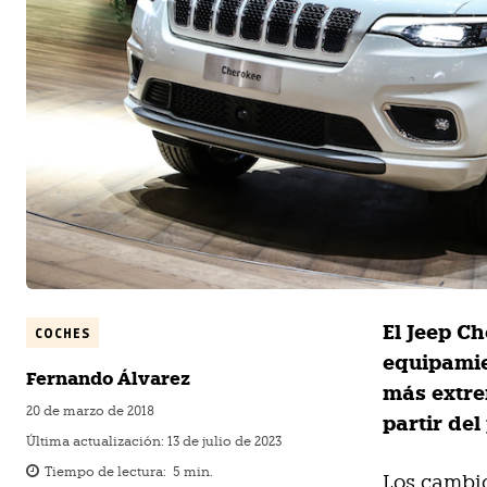
El Jeep C
COCHES
equipamie
Fernando Álvarez
más extr
20 de marzo de 2018
partir de
Última actualización:
13 de julio de 2023
Tiempo de lectura:
5
min.
Los cambio