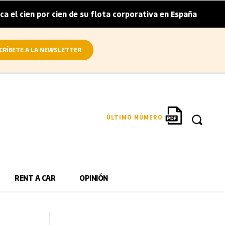
or cien de su flota corporativa en España
El gigante mund
|
CRÍBETE A LA NEWSLETTER
ÚLTIMO NÚMERO
RENT A CAR
OPINIÓN